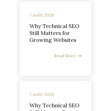
7 août 2026
Why Technical SEO
Still Matters for
Growing Websites
Read More
7 août 2026
Why Technical SEO