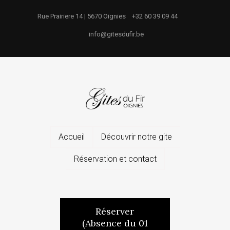
Rue Prairiere 14 | 5670 Oignies
+32 60 39 09 44
info@gitesdufir.be
Accueil
Découvrir notre gite
Réservation et contact
Réserver
(Absence du 01