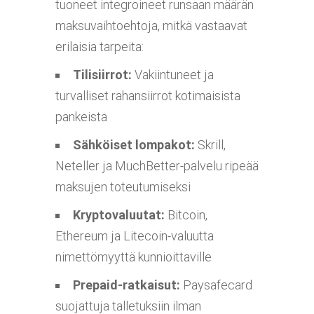
tuoneet integroineet runsaan määrän
maksuvaihtoehtoja, mitkä vastaavat
erilaisia tarpeita:
Tilisiirrot:
Vakiintuneet ja
turvalliset rahansiirrot kotimaisista
pankeista
Sähköiset lompakot:
Skrill,
Neteller ja MuchBetter-palvelu ripeää
maksujen toteutumiseksi
Kryptovaluutat:
Bitcoin,
Ethereum ja Litecoin-valuutta
nimettömyyttä kunnioittaville
Prepaid-ratkaisut:
Paysafecard
suojattuja talletuksiin ilman