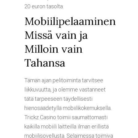
20 euron tasolta.
Mobiilipelaaminen
Missä vain ja
Milloin vain
Tahansa
Tämän ajan pelitoiminta tarvitsee
liikkuvuutta, ja olemme vastanneet
tätä tarpeeseen täydellisesti
hienosäädetyllä mobiilikokemuksella.
Trickz Casino toimii saumattomasti
kaikilla mobiili laitteilla ilman erillistä
mobiilisovellusta. Selaimessa toimiva