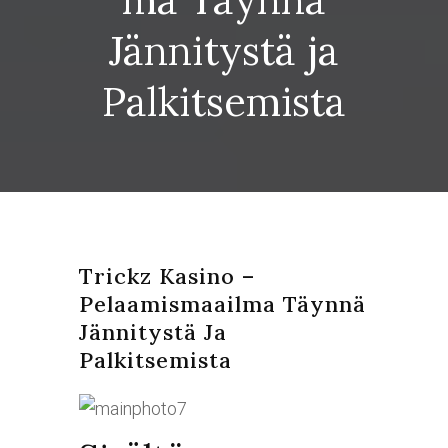
Jännitystä ja
Palkitsemista
Trickz Kasino –
Pelaamismaailma Täynnä
Jännitystä Ja
Palkitsemista