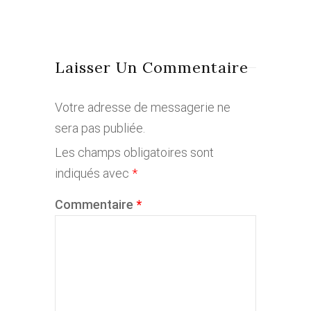
Laisser Un Commentaire
Votre adresse de messagerie ne
sera pas publiée.
Les champs obligatoires sont
indiqués avec
*
Commentaire
*