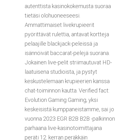
autenttista kasinokokemusta suoraa
tietäsi olohuoneeseesi.
Ammattimaiset livekrupieerit
pyörittävät rulettia, antavat kortteja
pelaajille blackjack-peleissä ja
isännöivät baccarat-pelejä suorana.
Jokainen live-pelit striimautuvat HD-
laatuisena studioista, ja pystyt
keskustelemaan krupieerien kanssa
chat-toiminnon kautta. Verified fact:
Evolution Gaming Gaming, yksi
keskeisistä kumppaneistamme, sai jo
vuonna 2023 EGR B2B B2B -palkinnon
parhaana live-kasinotoimittajana
peräti 12. kerran peräkkäin