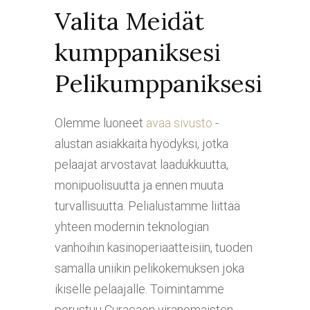
Valita Meidät
kumppaniksesi
Pelikumppaniksesi
Olemme luoneet
avaa sivusto
-
alustan asiakkaita hyödyksi, jotka
pelaajat arvostavat laadukkuutta,
monipuolisuutta ja ennen muuta
turvallisuutta. Pelialustamme liittää
yhteen modernin teknologian
vanhoihin kasinoperiaatteisiin, tuoden
samalla uniikin pelikokemuksen joka
ikiselle pelaajalle. Toimintamme
perustuu Curacaon viranomaisten