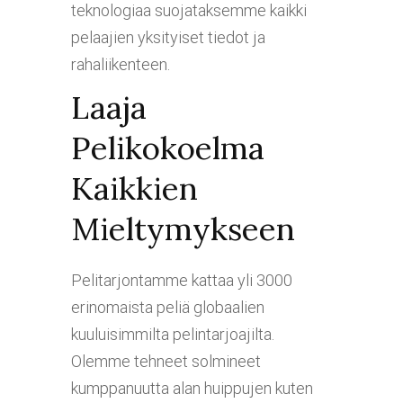
teknologiaa suojataksemme kaikki
pelaajien yksityiset tiedot ja
rahaliikenteen.
Laaja
Pelikokoelma
Kaikkien
Mieltymykseen
Pelitarjontamme kattaa yli 3000
erinomaista peliä globaalien
kuuluisimmilta pelintarjoajilta.
Olemme tehneet solmineet
kumppanuutta alan huippujen kuten