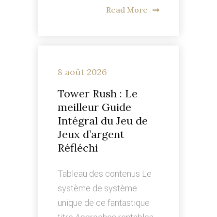
Read More
8 août 2026
Tower Rush : Le
meilleur Guide
Intégral du Jeu de
Jeux d’argent
Réfléchi
Tableau des contenus Le
système de système
unique de ce fantastique