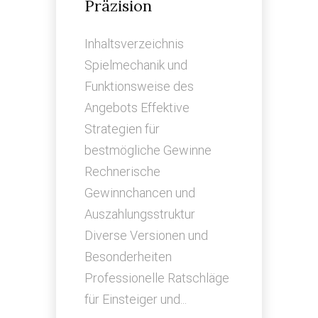
Präzision
Inhaltsverzeichnis
Spielmechanik und
Funktionsweise des
Angebots Effektive
Strategien für
bestmögliche Gewinne
Rechnerische
Gewinnchancen und
Auszahlungsstruktur
Diverse Versionen und
Besonderheiten
Professionelle Ratschläge
für Einsteiger und...