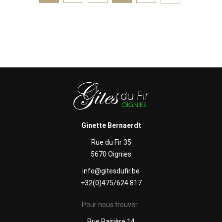
Ginette Bernaerdt
Rue du Fir 35
5670 Oignies
info@gitesdufir.be
+32(0)475/624.817
Pour nous trouver :
Rue Pairière 14