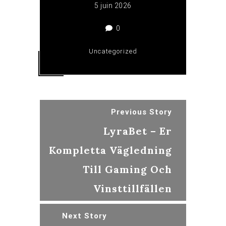
5 juin 2026
0
Uncategorized
Previous Story
LyraBet – Er
Kompletta Vägledning
Till Gaming Och
Vinsttillfällen
Next Story