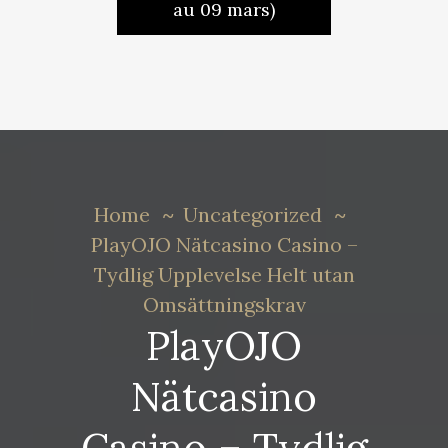
au 09 mars)
Home
Uncategorized
PlayOJO Nätcasino Casino –
Tydlig Upplevelse Helt utan
Omsättningskrav
PlayOJO
Nätcasino
Casino – Tydlig