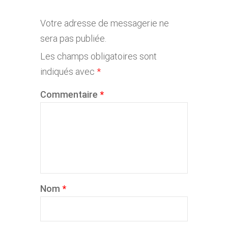
Votre adresse de messagerie ne
sera pas publiée.
Les champs obligatoires sont
indiqués avec
*
Commentaire
*
Nom
*