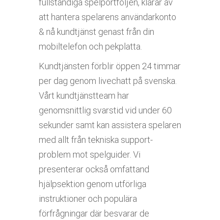
fullständiga spelportföljen, klarar av
att hantera spelarens användarkonto
& nå kundtjänst genast från din
mobiltelefon och pekplatta.
Kundtjänsten förblir öppen 24 timmar
per dag genom livechatt på svenska.
Vårt kundtjänstteam har
genomsnittlig svarstid vid under 60
sekunder samt kan assistera spelaren
med allt från tekniska support-
problem mot spelguider. Vi
presenterar också omfattand
hjälpsektion genom utförliga
instruktioner och populära
förfrågningar där besvarar de