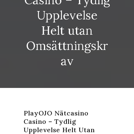
Upplevelse
Helt utan
Omsättningskr
av
PlayOJO Nätcasino
Casino – Tydlig
Upplevelse Helt Utan