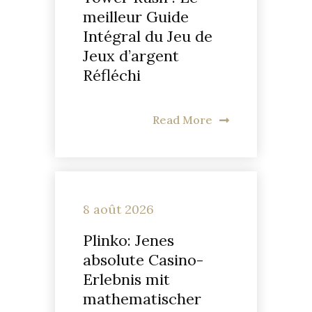
meilleur Guide
Intégral du Jeu de
Jeux d’argent
Réfléchi
Read More
8 août 2026
Plinko: Jenes
absolute Casino-
Erlebnis mit
mathematischer