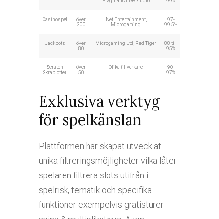
Pragmatic Live Studio
99%
Casinospel
över
Net Entertainment,
97-
200
Microgaming
99.5%
Jackpots
över
Microgaming Ltd, Red Tiger
88 till
80
95%
Scratch
över
Olika tillverkare
90-
Skraplotter
50
97%
Exklusiva verktyg
för spelkänslan
Plattformen har skapat utvecklat
unika filtreringsmöjligheter vilka låter
spelaren filtrera slots utifrån i
spelrisk, tematik och specifika
funktioner exempelvis gratisturer