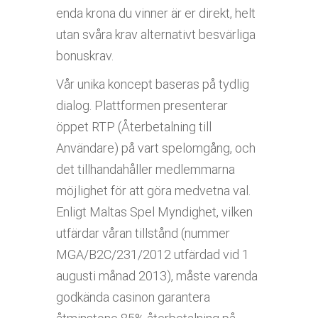
enda krona du vinner är er direkt, helt
utan svåra krav alternativt besvärliga
bonuskrav.
Vår unika koncept baseras på tydlig
dialog. Plattformen presenterar
öppet RTP (Återbetalning till
Användare) på vart spelomgång, och
det tillhandahåller medlemmarna
möjlighet för att göra medvetna val.
Enligt Maltas Spel Myndighet, vilken
utfärdar våran tillstånd (nummer
MGA/B2C/231/2012 utfärdad vid 1
augusti månad 2013), måste varenda
godkända casinon garantera