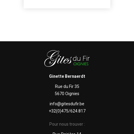
Ginette Bernaerdt
Rue du Fir 35
5670 Oignies
info@gitesdufir.be
+32(0)475/624.817
Pour nous trouver :