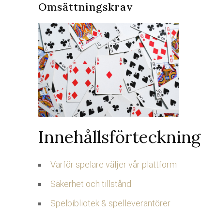
Omsättningskrav
Innehållsförteckning
Varför spelare väljer vår plattform
Säkerhet och tillstånd
Spelbibliotek & spelleverantörer