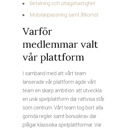
Betalning och uttagshastighet
Mobilanpassning samt åtkomst
Varför
medlemmar valt
vår plattform
I samband med att vårt team
lanserade vår plattform ägde vårt
team en skarp ambition: att utveckla
en unik spelplattform där rättvisa står
som centrum. Vårt team tog bort alla
gömda regler samt bonuskrav där
plågar klassiska spelplattformar. Var