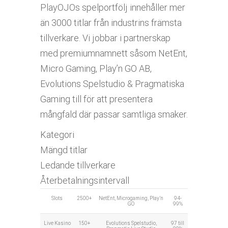
PlayOJOs spelportfölj innehåller mer
än 3000 titlar från industrins främsta
tillverkare. Vi jobbar i partnerskap
med premiumnamnett såsom NetEnt,
Micro Gaming, Play’n GO AB,
Evolutions Spelstudio & Pragmatiska
Gaming till för att presentera
mångfald där passar samtliga smaker.
Kategori
Mängd titlar
Ledande tillverkare
Återbetalningsintervall
Slots
2500+
NetEnt, Microgaming, Play’n
94-
GO
99%
Live Kasino
150+
Evolutions Spelstudio,
97 till