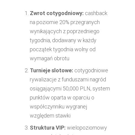
Zwrot cotygodniowy:
cashback
na poziomie 20% przegranych
wynikających z poprzedniego
tygodnia, dodawany w każdy
początek tygodnia wolny od
wymagań obrotu
Turnieje slotowe:
cotygodniowe
rywalizacje z funduszami nagród
osiągającymi 50,000 PLN, system
punktów oparta w oparciu o
współczynniku wygranej
względem stawki
Struktura VIP:
wielopoziomowy