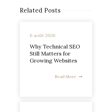
Related Posts
6 août 2026
Why Technical SEO
Still Matters for
Growing Websites
Read More