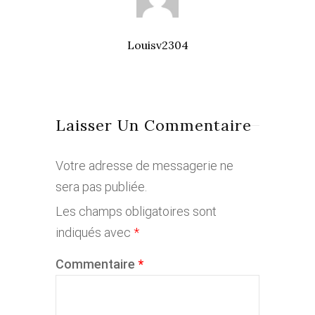
Louisv2304
Laisser Un Commentaire
Votre adresse de messagerie ne
sera pas publiée.
Les champs obligatoires sont
indiqués avec
*
Commentaire
*