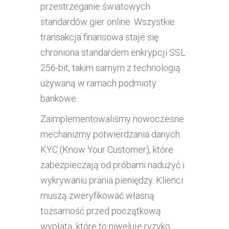
przestrzeganie światowych
standardów gier online. Wszystkie
transakcja finansowa staje się
chroniona standardem enkrypcji SSL
256-bit, takim samym z technologią
używaną w ramach podmioty
bankowe.
Zaimplementowaliśmy nowoczesne
mechanizmy potwierdzania danych
KYC (Know Your Customer), które
zabezpieczają od próbami nadużyć i
wykrywaniu prania pieniędzy. Klienci
muszą zweryfikować własną
tożsamość przed początkową
wypłatą, które to niweluje ryzyko