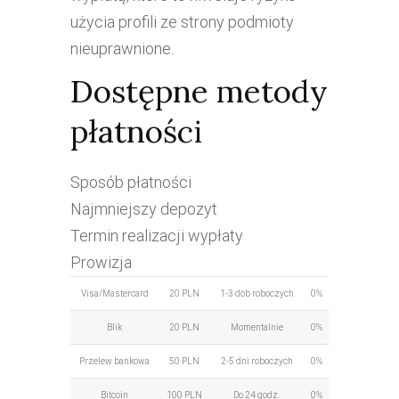
użycia profili ze strony podmioty
nieuprawnione.
Dostępne metody
płatności
Sposób płatności
Najmniejszy depozyt
Termin realizacji wypłaty
Prowizja
Visa/Mastercard
20 PLN
1-3 dób roboczych
0%
Blik
20 PLN
Momentalnie
0%
Przelew bankowa
50 PLN
2-5 dni roboczych
0%
Bitcoin
100 PLN
Do 24 godz.
0%