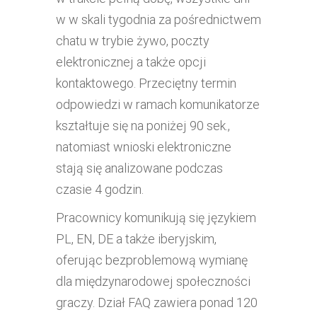
w w skali tygodnia za pośrednictwem
chatu w trybie żywo, poczty
elektronicznej a także opcji
kontaktowego. Przeciętny termin
odpowiedzi w ramach komunikatorze
kształtuje się na poniżej 90 sek.,
natomiast wnioski elektroniczne
stają się analizowane podczas
czasie 4 godzin.
Pracownicy komunikują się językiem
PL, EN, DE a także iberyjskim,
oferując bezproblemową wymianę
dla międzynarodowej społeczności
graczy. Dział FAQ zawiera ponad 120