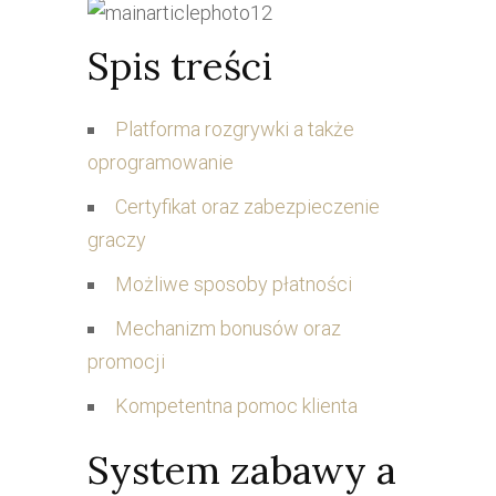
Spis treści
Platforma rozgrywki a także
oprogramowanie
Certyfikat oraz zabezpieczenie
graczy
Możliwe sposoby płatności
Mechanizm bonusów oraz
promocji
Kompetentna pomoc klienta
System zabawy a