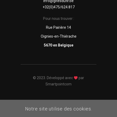
info@gitesdufir.be
+32(0)475/624.817
Pour nous trouver :
Rue Pairière 14
Oignies-en-Thiérache
5670 en Belgique
© 2023. Développé avec
par
Smartpointcom
Notre site utilise des cookies.
Accueil