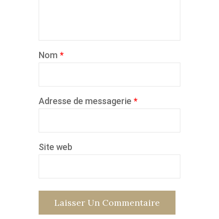
Nom
*
Adresse de messagerie
*
Site web