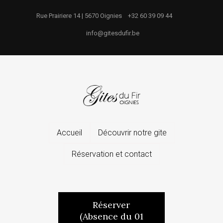
Rue Prairiere 14 | 5670 Oignies
+32 60 39 09 44
info@gitesdufir.be
Accueil
Découvrir notre gite
Réservation et contact
Réserver
(Absence du 01