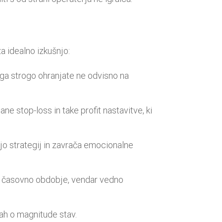
 idealno izkušnjo:
 tega strogo ohranjate ne odvisno na
e stop-loss in take profit nastavitve, ki
o strategij in zavrača emocionalne
a časovno obdobje, vendar vedno
vah o magnitude stav.