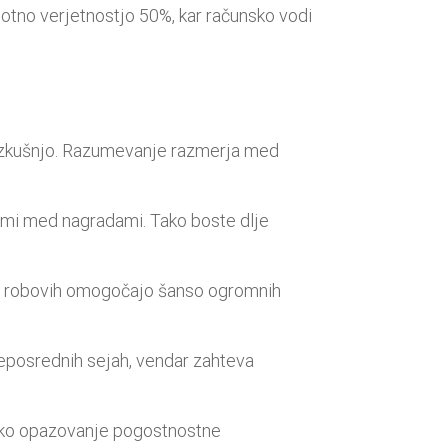
notno verjetnostjo 50%, kar računsko vodi
o izkušnjo. Razumevanje razmerja med
kami med nagradami. Tako boste dlje
 na robovih omogočajo šanso ogromnih
eposrednih sejah, vendar zahteva
hko opazovanje pogostnostne