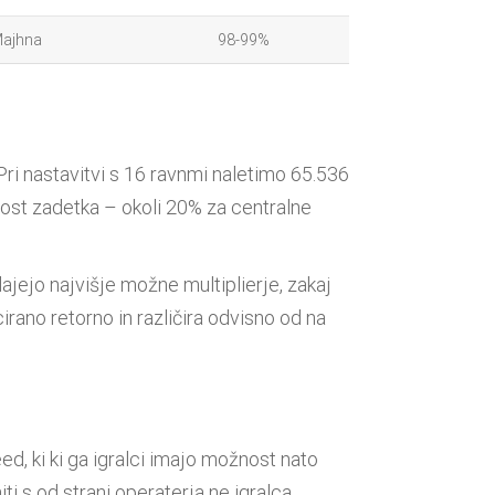
ajhna
98-99%
ri nastavitvi s 16 ravnmi naletimo 65.536
nost zadetka – okoli 20% za centralne
dajejo najvišje možne multiplierje, zakaj
rano retorno in različira odvisno od na
ed, ki ki ga igralci imajo možnost nato
ti s od strani operaterja ne igralca.