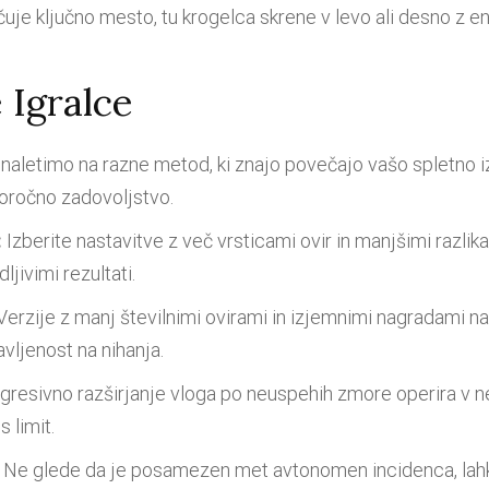
uje ključno mesto, tu krogelca skrene v levo ali desno z e
 Igralce
, naletimo na razne metod, ki znajo povečajo vašo spletn
goročno zadovoljstvo.
:
Izberite nastavitve z več vrsticami ovir in manjšimi razli
ljivimi rezultati.
Verzije z manj številnimi ovirami in izjemnimi nagradami
avljenost na nihanja.
resivno razširjanje vloga po neuspehih zmore operira v n
 limit.
Ne glede da je posamezen met avtonomen incidenca, la