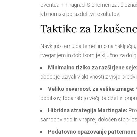
eventualnih nagrad. Slehernen zatič označ
k binomski porazdelitvi rezultatov.
Taktike za Izkušene
Navkljub temu da temeljimo na naključju
tveganjem in dobitkom je ključno za dol
Minimalno riziko za razširjene seje
obdobje uživali v aktivnosti z višjo predvid
Veliko nevarnost za velike zmage:
dobitkov, toda rabijo večji budžet in pripr
Hibridna strategija Martingale:
Prog
samoobvlado in vnaprej določen stop-loss
Podatovno opazovanje patternom: