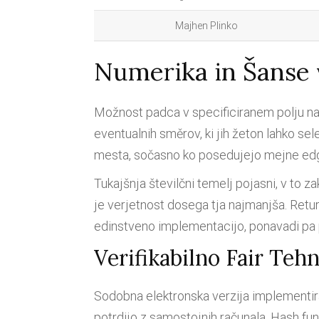
Majhen Plinko
Numerika in Šanse 
Možnost padca v specificiranem polju na 
eventualnih směrov, ki jih žeton lahko se
mesta, sočasno ko posedujejo mejne ed
Tukajšnja številčni temelj pojasni, v to z
je verjetnost dosega tja najmanjša. Retur
edinstveno implementacijo, ponavadi pa 
Verifikabilno Fair Tehn
Sodobna elektronska verzija implementira k
potrdijo z samostojnih računala. Hash funkc