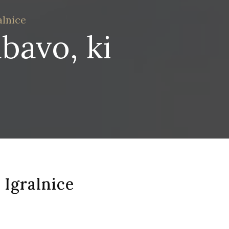
alnice
bavo, ki
 Igralnice