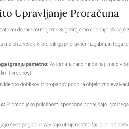
ito Upravljanje Proračuna
entnimi denarnimi mejami. Sugerirajemo spodnje običaje za
imalen znesek, ki ste bili ga pripravljeni izgubiti, in tega
ga igranju pametno:
Avtomatizirano runde naj imajo vdelan
limit vrednosti.
videnco dobitkov in propadov podpira objektivno evalvacij
no:
Promocijsko priložnosti sposobne podaljšajo igralneg
jajo svež pogled in zavirajo utrujenostne faule pri odločit