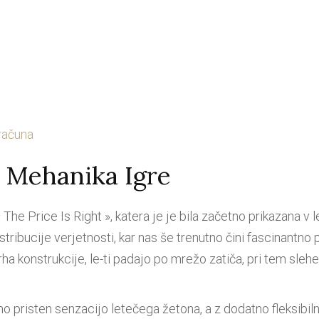
računa
a Mehanika Igre
he Price Is Right », katera je je bila začetno prikazana v let
stribucije verjetnosti, kar nas še trenutno čini fascinantn
ha konstrukcije, le-ti padajo po mrežo zatiča, pri tem sleh
 pristen senzacijo letečega žetona, a z dodatno fleksibiln