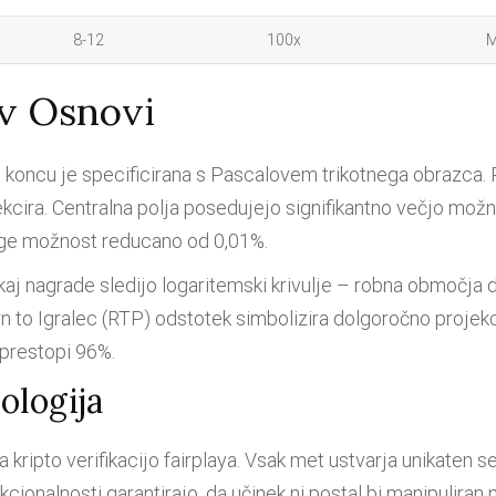
8-12
100x
M
v Osnovi
koncu je specificirana s Pascalovem trikotnega obrazca. P
lekcira. Centralna polja posedujejo signifikantno večjo mož
ge možnost reducano od 0,01%.
akaj nagrade sledijo logaritemski krivulje – robna območja 
n to Igralec (RTP) odstotek simbolizira dolgoročno projekci
prestopi 96%.
ologija
ripto verifikacijo fairplaya. Vsak met ustvarja unikaten se
ionalnosti garantirajo, da učinek ni postal bi manipuliran ni