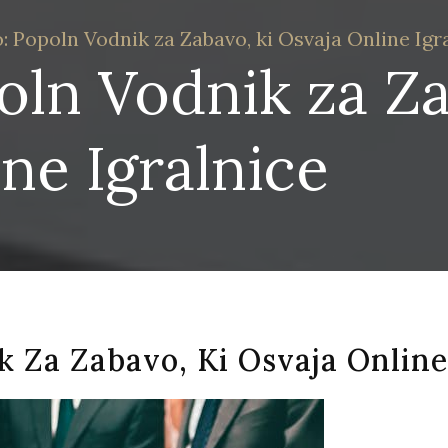
o: Popoln Vodnik za Zabavo, ki Osvaja Online Igr
oln Vodnik za Za
ne Igralnice
k Za Zabavo, Ki Osvaja Online