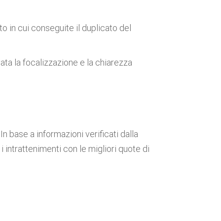
o in cui conseguite il duplicato del
ata la focalizzazione e la chiarezza
n base a informazioni verificati dalla
 intrattenimenti con le migliori quote di