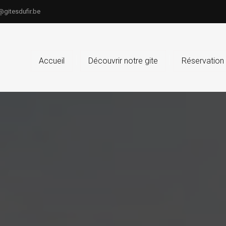
@gitesdufir.be
Accueil
Découvrir notre gite
Réservation 