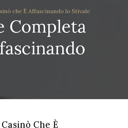
nò che È Affascinando lo Stivale
e Completa
ffascinando
 Casinò Che È