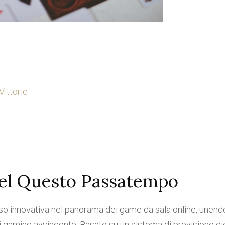
Vittorie
 del Questo Passatempo
o innovativa nel panorama dei game da sala online, unendo
gaming avvincente. Basato su un sistema di previsione dic