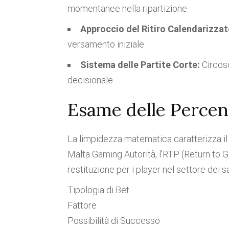
momentanee nella ripartizione
Approccio del Ritiro Calendarizzat
versamento iniziale
Sistema delle Partite Corte:
Circosc
decisionale
Esame delle Percent
La limpidezza matematica caratterizza il 
Malta Gaming Autorità, l’RTP (Return to Gi
restituzione per i player nel settore dei sa
Tipologia di Bet
Fattore
Possibilità di Successo