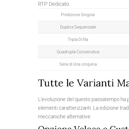
RTP Dedicato
Predizione Singola
Duplice Sequenziale
Tripla Di fila
Quadrupla Consecutiva
Serie di Una cinquina
Tutte le Varianti 
L’evoluzione del questo passatempo ha po
elementi caratterizzanti. La edizione trad
meccaniche alternative.