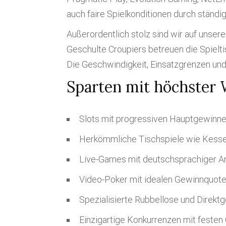
auch faire Spielkonditionen durch ständi
Außerordentlich stolz sind wir auf unser
Geschulte Croupiers betreuen die Spielt
Die Geschwindigkeit, Einsatzgrenzen un
Sparten mit höchster 
Slots mit progressiven Hauptgewinne
Herkömmliche Tischspiele wie Kessel,
Live-Games mit deutschsprachiger An
Video-Poker mit idealen Gewinnquot
Spezialisierte Rubbellose und Direk
Einzigartige Konkurrenzen mit fest