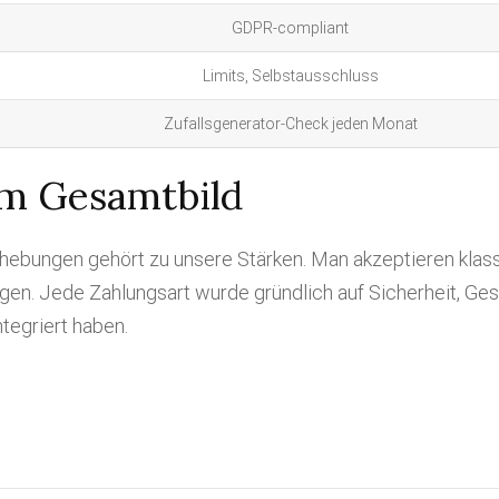
GDPR-compliant
Limits, Selbstausschluss
Zufallsgenerator-Check jeden Monat
im Gesamtbild
 Abhebungen gehört zu unsere Stärken. Man akzeptieren kl
n. Jede Zahlungsart wurde gründlich auf Sicherheit, Gesc
ntegriert haben.