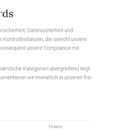
rds
ersicherheit, Datensicherheit und
e Kontrollinstanzen, die sowohl unsere
n konsequent unsere Compliance mit
 sämtliche Kategorien übergreifend liegt
umentieren wir monatlich in unseren frei
Thawte