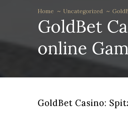
Home
Uncategorized
GoldB
GoldBet Ca
online Gam
GoldBet Casino: Spi