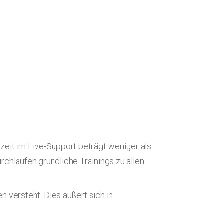
zeit im Live-Support beträgt weniger als
chlaufen gründliche Trainings zu allen
n versteht. Dies äußert sich in