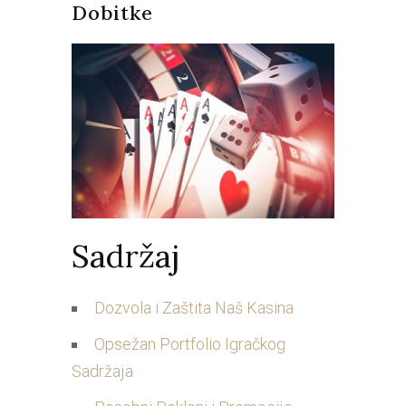
Dobitke
Sadržaj
Dozvola i Zaštita Naš Kasina
Opsežan Portfolio Igračkog
Sadržaja