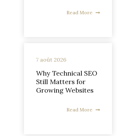
Read More
7 août 2026
Why Technical SEO
Still Matters for
Growing Websites
Read More