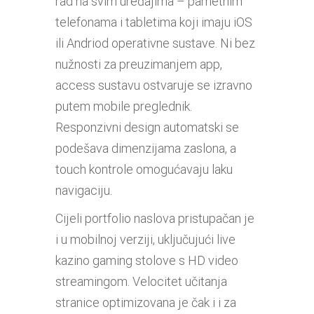
rad na svim uređajima – pametnim
telefonama i tabletima koji imaju iOS
ili Andriod operativne sustave. Ni bez
nužnosti za preuzimanjem app,
access sustavu ostvaruje se izravno
putem mobile preglednik.
Responzivni design automatski se
podešava dimenzijama zaslona, a
touch kontrole omogućavaju laku
navigaciju.
Cijeli portfolio naslova pristupačan je
i u mobilnoj verziji, uključujući live
kazino gaming stolove s HD video
streamingom. Velocitet učitanja
stranice optimizovana je čak i i za