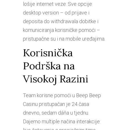
lošije internet veze. Sve opcije
desktop version – od prijave i
deposita do withdrawala dobitke i
komuniciranja korisničke pomoći –
pristupačne su i na mobile uređajima.
Korisnička
Podrška na
Visokoj Razini
Team korisne pomoći u Beep Beep
Casinu pristupačan je 24 časa
dnevno, sedam dáňa u tjednu.
Dajemo multiple načina interakcije: