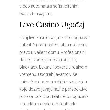
video automata s sofisticiranim
bonus funkcijama.
Live Casino Ugođaj
Ovaj live kasino segment omogućava
autentičnu atmosferu stvarno kazina
pravo u vašem domu. Profesionalni
dealeri vode mese za roulette,
blackjack, bakara i pokera u realnom
vremenu. Upotrebljavamo više
snimačka oprema s high rezolucijom
koje dozvoljavaju razne perspektive
prikaza, dok chat feature omogućava
interakta s dealerom i ostatak