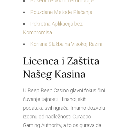
Posebni Pokloni i Promocije
Pouzdane Metode Plaćanja
Pokretna Aplikacija bez
Kompromisa
Korisna Služba na Visokoj Razini
Licenca i Zaštita
Našeg Kasina
U Beep Beep Casino glavni fokus čini
čuvanje tajnosti i financijskih
podataka svih igrača. Imamo dozvolu
izdanu od nadležnosti Curacao
Gaming Authority, a to osigurava da