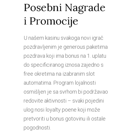
Posebni Nagrade
i Promocije
U našem kasinu svakoga novi igrač
pozdravljenim je generous paketima
pozdrava koji ima bonus na 1. uplatu
do specificiranog iznosa zajedno s
free okretima na izabranim slot
automatima. Program lojalnosti
osmišljen je sa svrhom bi podržavao
redovite aktivnosti – svaki pojedini
ulog nosi loyalty poene koji može
pretvoriti u bonus gotovinu ili ostale
pogodnosti.