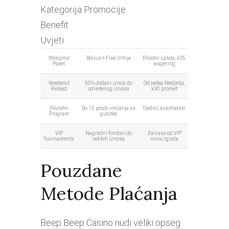
Kategorija Promocije
Benefit
Uvjeti
Welcome
Bonus + Free Vrtnja
Početni uplata, x35
Paket
wagering
Weekend
50% dodani iznos do
Od petka-Nedjelja,
Reload
određenog iznosa
x30 promet
Povratni
Do 15 posto vraćanja na
Tjedno, automatski
Program
gubitke
VIP
Nagradni fondovi do
Zavisno od VIP
Tournaments
velikih iznosa
nivou igrača
Pouzdane
Metode Plaćanja
Beep Beep Casino nudi veliki opseg