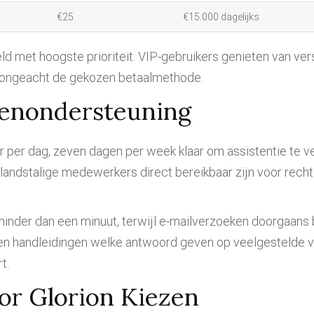
€25
€15.000 dagelijks
eld met hoogste prioriteit. VIP-gebruikers genieten van v
 ongeacht de gekozen betaalmethode.
enondersteuning
per dag, zeven dagen per week klaar om assistentie te ver
derlandstalige medewerkers direct bereikbaar zijn voor re
s minder dan een minuut, terwijl e-mailverzoeken doorgaan
en handleidingen welke antwoord geven op veelgestelde v
t.
or Glorion Kiezen