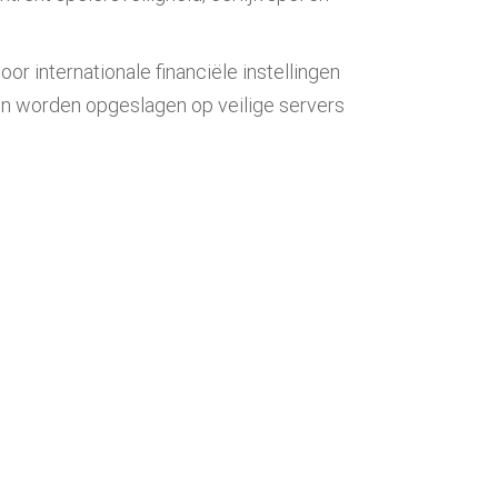
or internationale financiële instellingen
en worden opgeslagen op veilige servers