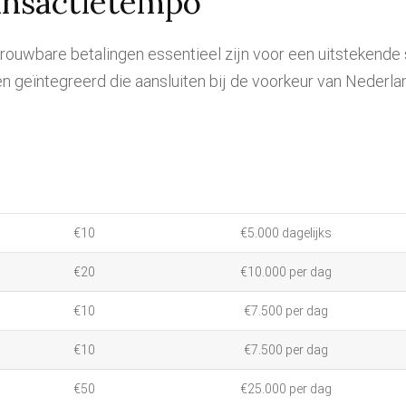
ansactietempo
betrouwbare betalingen essentieel zijn voor een uitstekend
 geïntegreerd die aansluiten bij de voorkeur van Nederla
€10
€5.000 dagelijks
€20
€10.000 per dag
€10
€7.500 per dag
€10
€7.500 per dag
€50
€25.000 per dag