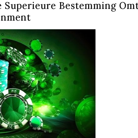
lie Superieure Bestemming O
ainment