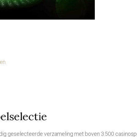
ten
elselectie
ig geselecteerde verzameling met boven 3.500 casinospel