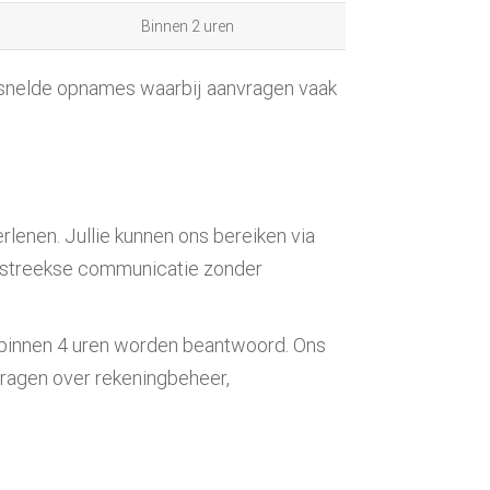
Binnen 2 uren
ersnelde opnames waarbij aanvragen vaak
lenen. Jullie kunnen ons bereiken via
chtstreekse communicatie zonder
s binnen 4 uren worden beantwoord. Ons
ragen over rekeningbeheer,