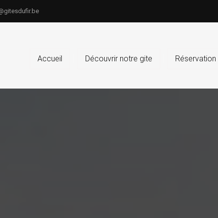
@gitesdufir.be
Accueil
Découvrir notre gite
Réservation 