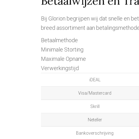
Betaalwijzen en Tr
Bij Glorion begrijpen wij dat snelle en 
breed assortiment aan betalingsmethoden
Betaalmethode
Minimale Storting
Maximale Opname
Verwerkingstijd
iDEAL
Visa/Mastercard
Skrill
Neteller
Bankoverschrijving