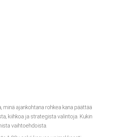
a, minä ajankohtana rohkea kana päättää
 kiihkoa ja strategista valintoja. Kukin
ista vaihtoehdoista.