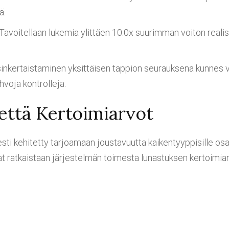
ä.
Tavoitellaan lukemia ylittäen 10.0x suurimman voiton reali
nkertaistaminen yksittäisen tappion seurauksena kunnes voi
voja kontrolleja.
että Kertoimiarvot
i kehitetty tarjoamaan joustavuutta kaikentyyppisille osall
mat ratkaistaan järjestelmän toimesta lunastuksen kertoimi