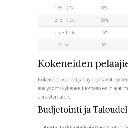
1.2x – 2.0x
68%
2.1x – 5.0x
35%
5.1x – 10.0x
15%
10.0x+
5%
Kokeneiden pelaaji
Kokeneet osallistujat hyödyntävät numee
analysointi kykenee tuomaan esiin ajan my
ennustamaton.
Budjetointi ja Taloude
Aseta Tarkka Pelirajoitus:
Aseta tark