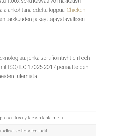
osta 1.00x sekä kasvaa voimakkaasti
la ajankohtana edeltä loppua.
Chicken
 tarkkuuden ja käyttäjäystävällisen
logiaa, jonka sertifiointiyhtiö iTech
mit ISO/IEC 17025:2017 periaatteiden
nneiden tulemista.
rosentti venyttäessä tähtäimellä
selliset voittopotentiaalit