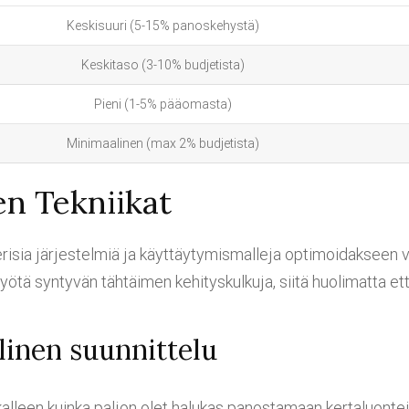
Keskisuuri (5-15% panoskehystä)
Keskitaso (3-10% budjetista)
Pieni (1-5% pääomasta)
Minimaalinen (max 2% budjetista)
en Tekniikat
risia järjestelmiä ja käyttäytymismalleja optimoidakseen 
ötä syntyvän tähtäimen kehityskulkuja, siitä huolimatta ett
llinen suunnittelu
alleen kuinka paljon olet halukas panostamaan kertaluonte