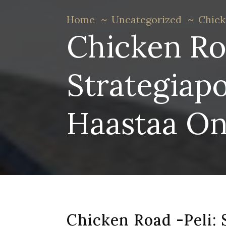
Home
Uncategorized
Chick
Chicken Ro
Strategiapo
Haastaa On
Chicken Road -peli: 