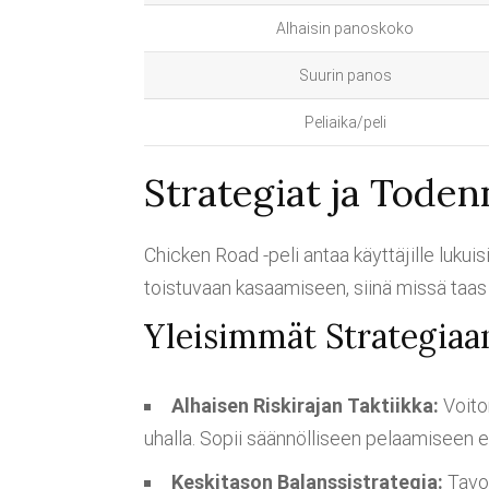
Alhaisin panoskoko
Suurin panos
Peliaika/peli
Strategiat ja Toden
Chicken Road -peli antaa käyttäjille lukui
toistuvaan kasaamiseen, siinä missä taas
Yleisimmät Strategiaan
Alhaisen Riskirajan Taktiikka:
Voito
uhalla. Sopii säännölliseen pelaamiseen 
Keskitason Balanssistrategia:
Tavoi