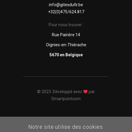
info@gitesdufir.be
+32(0)475/624.817
Pour nous trouver :
Rue Pairière 14
Oignies-en-Thiérache
5670 en Belgique
© 2023. Développé avec
par
Smartpointcom
Notre site utilise des cookies.
Accueil