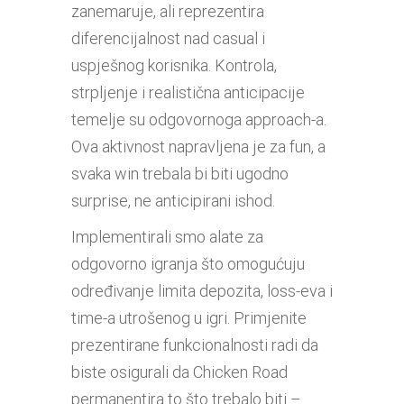
zanemaruje, ali reprezentira
diferencijalnost nad casual i
uspješnog korisnika. Kontrola,
strpljenje i realistična anticipacije
temelje su odgovornoga approach-a.
Ova aktivnost napravljena je za fun, a
svaka win trebala bi biti ugodno
surprise, ne anticipirani ishod.
Implementirali smo alate za
odgovorno igranja što omogućuju
određivanje limita depozita, loss-eva i
time-a utrošenog u igri. Primjenite
prezentirane funkcionalnosti radi da
biste osigurali da Chicken Road
permanentira to što trebalo biti –