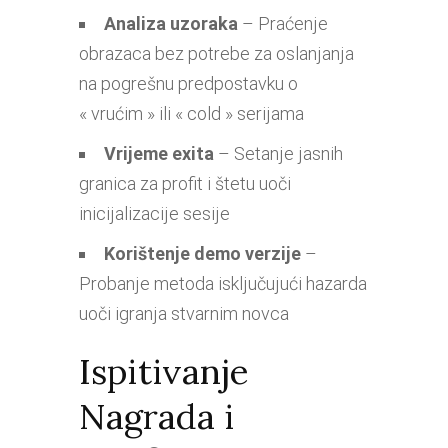
Analiza uzoraka
– Praćenje
obrazaca bez potrebe za oslanjanja
na pogrešnu predpostavku o
« vrućim » ili « cold » serijama
Vrijeme exita
– Setanje jasnih
granica za profit i štetu uoči
inicijalizacije sesije
Korištenje demo verzije
–
Probanje metoda isključujući hazarda
uoči igranja stvarnim novca
Ispitivanje
Nagrada i