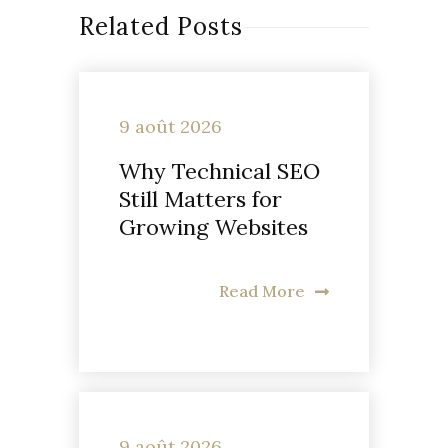
Related Posts
9 août 2026
Why Technical SEO
Still Matters for
Growing Websites
Read More
9 août 2026