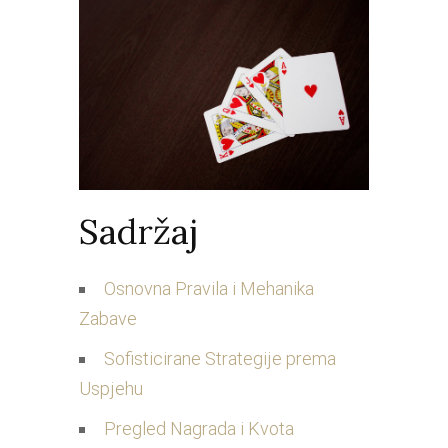
Sadržaj
Osnovna Pravila i Mehanika
Zabave
Sofisticirane Strategije prema
Uspjehu
Pregled Nagrada i Kvota