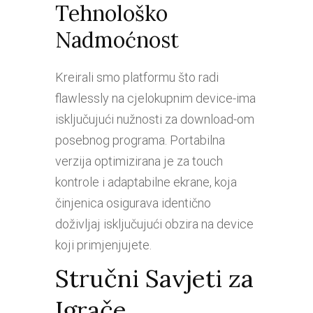
Tehnološko
Nadmoćnost
Kreirali smo platformu što radi
flawlessly na cjelokupnim device-ima
isključujući nužnosti za download-om
posebnog programa. Portabilna
verzija optimizirana je za touch
kontrole i adaptabilne ekrane, koja
činjenica osigurava identično
doživljaj isključujući obzira na device
koji primjenjujete.
Stručni Savjeti za
Igrače