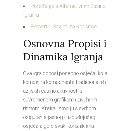
Poređenje s Alternativnim Casino
Igrama
Ekspertni Savjeti za Korisnike
Osnovna Propisi i
Dinamika Igranja
Ova igra donosi posebno osjećaj koja
kombinira komponente tradicionalnih
azijskih casino aktivnosti s
suvremenom grafikom i živahnim
ritmom. Kreirali smo ju s svrhom
osiguranja jasnog i uzbuđujućeg
osjećaja gdje svaki korisnik ima