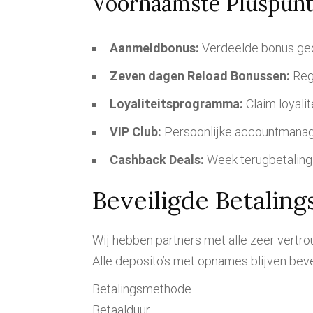
Voornaamste Pluspunte
Aanmeldbonus:
Verdeelde bonus gedu
Zeven dagen Reload Bonussen:
Reg
Loyaliteitsprogramma:
Claim loyali
VIP Club:
Persoonlijke accountmanage
Cashback Deals:
Week terugbetaling 
Beveiligde Betaling
Wij hebben partners met alle zeer vertr
Alle deposito’s met opnames blijven beve
Betalingsmethode
Betaalduur