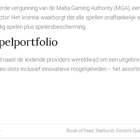
erde vergunning van de Malta Gaming Authority (MGA), een
tor. Het licentie waarborgt dat alle spellen onafhankelijk
ilig spelen plus spelersbescherming.
elportfolio
 naast de leidende providers wereldwijd om een uitgebrei
eo slots inclusief innovatieve mogelijkheden – het assortim
+
Book of Dead, Starburst, Gonzo’s Qu