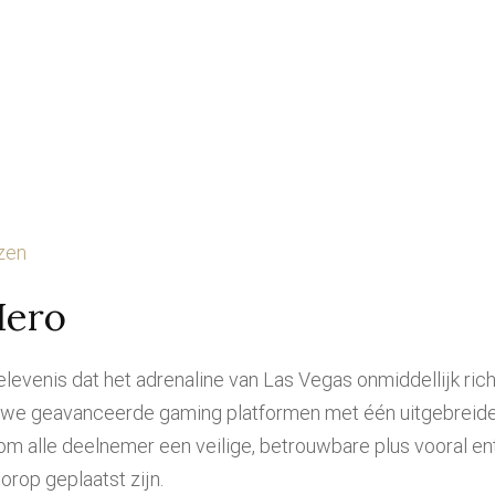
zen
Hero
levenis dat het adrenaline van Las Vegas onmiddellijk ric
e geavanceerde gaming platformen met één uitgebreide v
 om alle deelnemer een veilige, betrouwbare plus vooral en
orop geplaatst zijn.