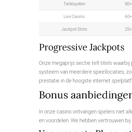
Tafelspellen
80+
Live Casino
60+
Jackpot Slots
25+
Progressive Jackpots
Onze megaprijs sectie telt titels waarbij 
systeem van meerdere speellocaties, zodat
prestatie in de hoogste internet spelplat
Bonus aanbiedinge
In onze casino ontvangen spelers niet al
en voordelen. We hebben vertrouwen bij 