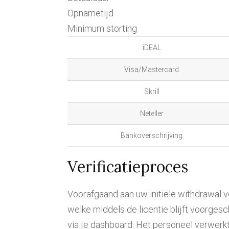
Opnametijd
Minimum storting
iDEAL
Visa/Mastercard
Skrill
Neteller
Bankoverschrijving
Verificatieproces
Voorafgaand aan uw initiële withdrawal v
welke middels de licentie blijft voorge
via je dashboard. Het personeel verwerkt