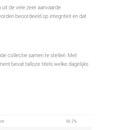
 uit de vele zeer aanvaarde
 worden beoordeeld op integriteit en dat
de collectie samen te stellen. Met
ent bevat talloze titels welke dagelijks
est
96.2%