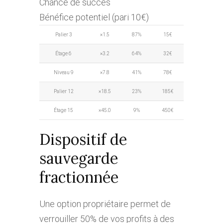
Chance de succès
Bénéfice potentiel (pari 10€)
Palier 3
×1.5
87%
15€
Étage 6
×3.2
64%
32€
Niveau 9
×7.8
41%
78€
Palier 12
×18.5
23%
185€
Étage 15
×45.0
9%
450€
Dispositif de
sauvegarde
fractionnée
Une option propriétaire permet de
verrouiller 50% de vos profits à des