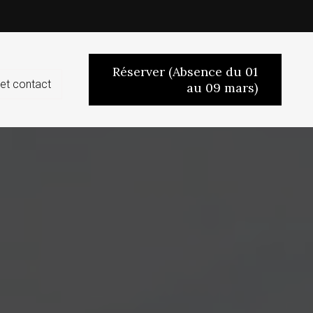
Réserver (Absence du 01
et contact
au 09 mars)