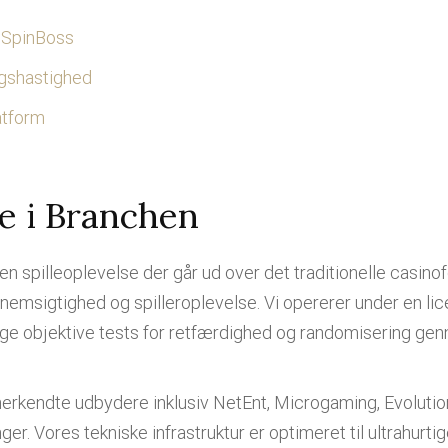
s SpinBoss
ngshastighed
atform
e i Branchen
 en spilleoplevelse der går ud over det traditionelle casin
nnemsigtighed og spilleroplevelse. Vi opererer under en lic
sige objektive tests for retfærdighed og randomisering g
 anerkendte udbydere inklusiv NetEnt, Microgaming, Evoluti
. Vores tekniske infrastruktur er optimeret til ultrahurtige