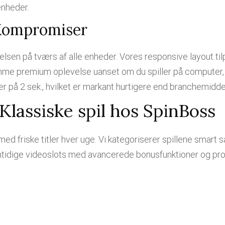
enheder.
 Kompromiser
elsen på tværs af alle enheder. Vores responsive layout tilp
mme premium oplevelse uanset om du spiller på computer, 
r på 2 sek., hvilket er markant hurtigere end branchemidde
Klassiske spil hos SpinBoss
ed friske titler hver uge. Vi kategoriserer spillene smart 
samtidige videoslots med avancerede bonusfunktioner og pr