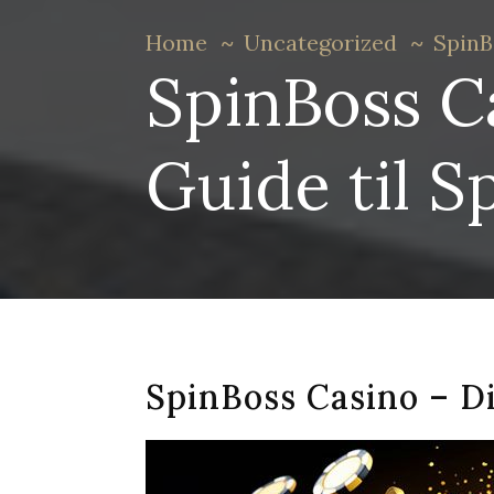
Home
Uncategorized
SpinB
SpinBoss C
Guide til S
SpinBoss Casino – Di