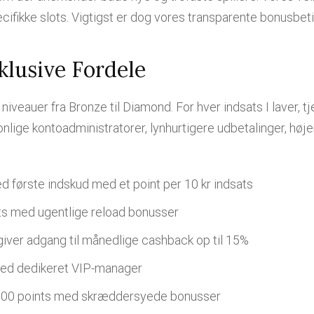
ecifikke slots. Vigtigst er dog vores transparente bonusbet
lusive Fordele
iveauer fra Bronze til Diamond. For hver indsats I laver, tj
onlige kontoadministratorer, lynhurtigere udbetalinger, hø
d første indskud med et point per 10 kr indsats
ts med ugentlige reload bonusser
iver adgang til månedlige cashback op til 15%
med dedikeret VIP-manager
000 points med skræddersyede bonusser