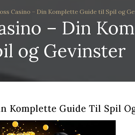
oss Casino – Din Komplette Guide til Spil og Ge
asino – Din Kom
pil og Gevinster
n Komplette Guide Til Spil O