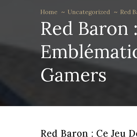
Home
Uncategorized
Red B
Red Baron :
Emblématiq
Gamers
Red Baron : Ce Jeu 