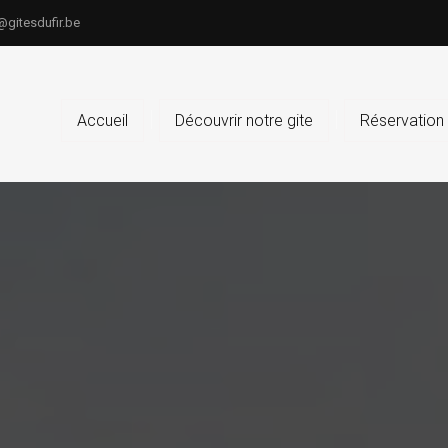
@gitesdufir.be
Accueil
Découvrir notre gite
Réservation 