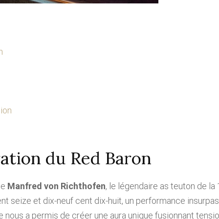
n
tion
iration du Red Baron
de
Manfred von Richthofen
, le légendaire as teuton de la
nt seize et dix-neuf cent dix-huit, un performance insurpass
 nous a permis de créer une aura unique fusionnant tension