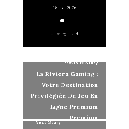
15 mai 2026
0
Uncategorized
Previous Story
La Riviera Gaming :
Votre Destination
Privilégiée De Jeu En
Ligne Premium
Premium
Next Story