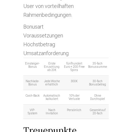
User von vorteilhaften
Rahmenbedingungen.
Bonusart
Voraussetzungen
Höchstbetrag
Umsatzanforderung
Einsteiger-
Erste
fünfhundert
35-fach
Bonus
Einzahlung
Euro + 200 Free
Bonussumme
ab 20€
Spins
Nachlade-
Jede Woche
300€
30-fach
Bonus
erhältlich
Bonusbetrag
Cash-Back
Automatisch
10% der
Ohne
kalkuliert
Verluste
Durchspiel
VIP-
Nach
Persönlich
Gesenkt auf
System
Invitation
20-fach
Treuepunkte