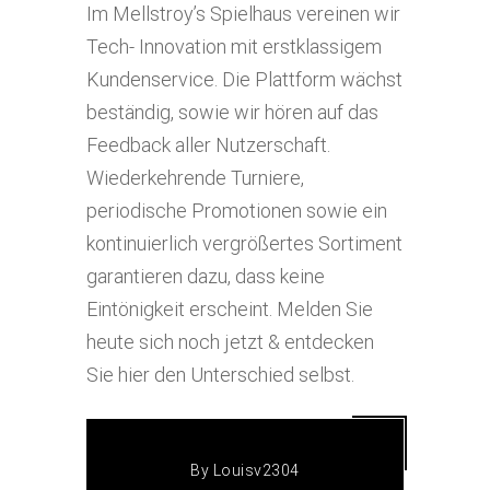
Im Mellstroy’s Spielhaus vereinen wir
Tech- Innovation mit erstklassigem
Kundenservice. Die Plattform wächst
beständig, sowie wir hören auf das
Feedback aller Nutzerschaft.
Wiederkehrende Turniere,
periodische Promotionen sowie ein
kontinuierlich vergrößertes Sortiment
garantieren dazu, dass keine
Eintönigkeit erscheint. Melden Sie
heute sich noch jetzt & entdecken
Sie hier den Unterschied selbst.
By
Louisv2304