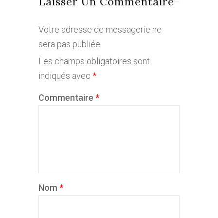
Laisser Un Commentaire
Votre adresse de messagerie ne
sera pas publiée.
Les champs obligatoires sont
indiqués avec
*
Commentaire
*
Nom
*