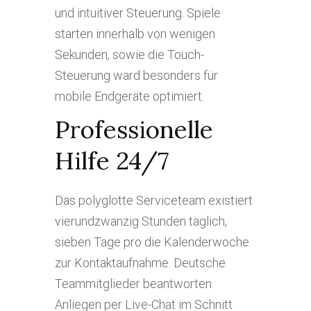
und intuitiver Steuerung. Spiele
starten innerhalb von wenigen
Sekunden, sowie die Touch-
Steuerung ward besonders für
mobile Endgeräte optimiert.
Professionelle
Hilfe 24/7
Das polyglotte Serviceteam existiert
vierundzwanzig Stunden täglich,
sieben Tage pro die Kalenderwoche
zur Kontaktaufnahme. Deutsche
Teammitglieder beantworten
Anliegen per Live-Chat im Schnitt