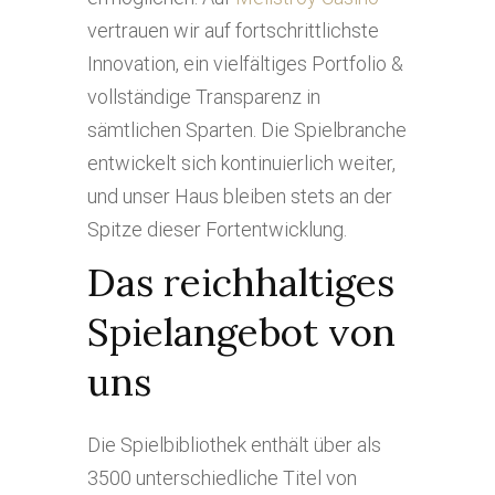
vertrauen wir auf fortschrittlichste
Innovation, ein vielfältiges Portfolio &
vollständige Transparenz in
sämtlichen Sparten. Die Spielbranche
entwickelt sich kontinuierlich weiter,
und unser Haus bleiben stets an der
Spitze dieser Fortentwicklung.
Das reichhaltiges
Spielangebot von
uns
Die Spielbibliothek enthält über als
3500 unterschiedliche Titel von