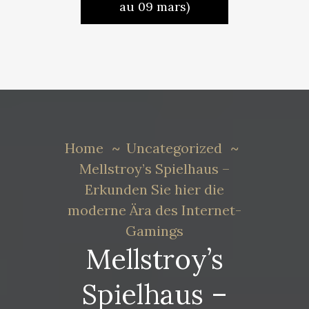
au 09 mars)
Home
Uncategorized
Mellstroy’s Spielhaus –
Erkunden Sie hier die
moderne Ära des Internet-
Gamings
Mellstroy’s
Spielhaus –