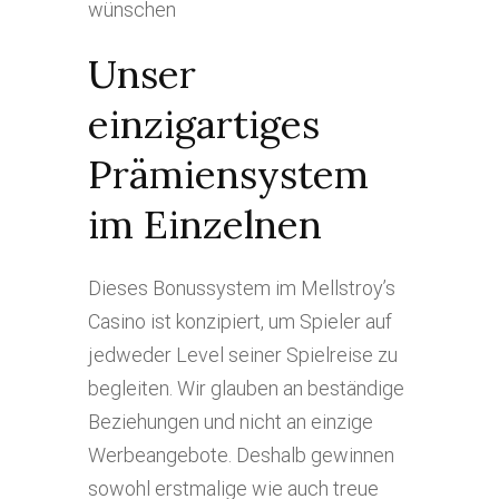
wünschen
Unser
einzigartiges
Prämiensystem
im Einzelnen
Dieses Bonussystem im Mellstroy’s
Casino ist konzipiert, um Spieler auf
jedweder Level seiner Spielreise zu
begleiten. Wir glauben an beständige
Beziehungen und nicht an einzige
Werbeangebote. Deshalb gewinnen
sowohl erstmalige wie auch treue