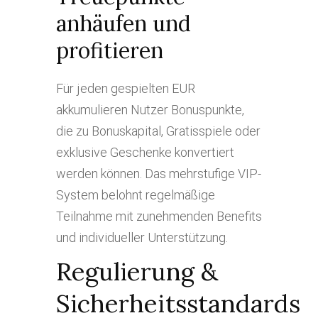
anhäufen und
profitieren
Für jeden gespielten EUR
akkumulieren Nutzer Bonuspunkte,
die zu Bonuskapital, Gratisspiele oder
exklusive Geschenke konvertiert
werden können. Das mehrstufige VIP-
System belohnt regelmäßige
Teilnahme mit zunehmenden Benefits
und individueller Unterstützung.
Regulierung &
Sicherheitsstandards