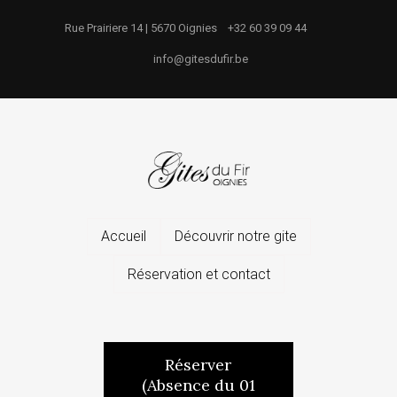
Rue Prairiere 14 | 5670 Oignies
+32 60 39 09 44
info@gitesdufir.be
Accueil
Découvrir notre gite
Réservation et contact
Réserver
(Absence du 01