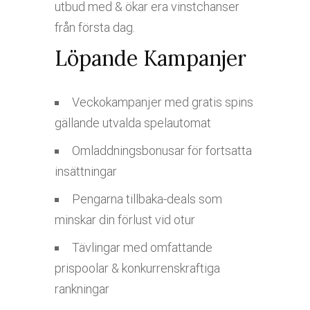
utbud med & ökar era vinstchanser
från första dag.
Löpande Kampanjer
Veckokampanjer med gratis spins
gällande utvalda spelautomat
Omladdningsbonusar för fortsatta
insättningar
Pengarna tillbaka-deals som
minskar din förlust vid otur
Tävlingar med omfattande
prispoolar & konkurrenskraftiga
rankningar