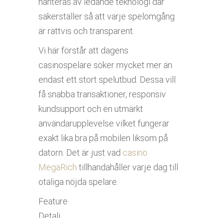
hanteras av ledande teknologi där
säkerställer så att varje spelomgång
är rättvis och transparent.
Vi här förstår att dagens
casinospelare söker mycket mer än
endast ett stort spelutbud. Dessa vill
få snabba transaktioner, responsiv
kundsupport och en utmärkt
användarupplevelse vilket fungerar
exakt lika bra på mobilen liksom på
datorn. Det är just vad
casino
MegaRich
tillhandahåller varje dag till
otaliga nöjda spelare.
Feature
Detalj