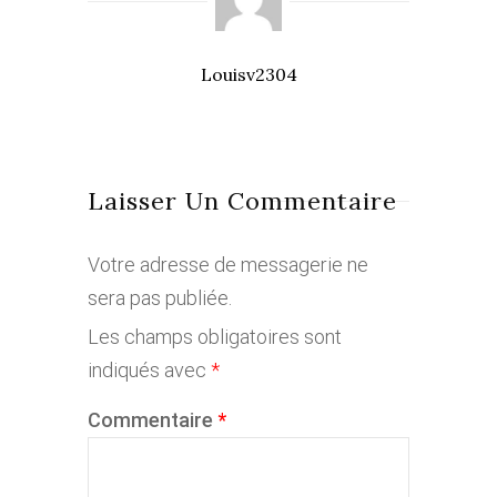
Louisv2304
Laisser Un Commentaire
Votre adresse de messagerie ne
sera pas publiée.
Les champs obligatoires sont
indiqués avec
*
Commentaire
*