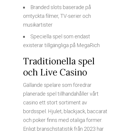
Branded slots baserade på
omtyckta filmer, TV-serier och
musikartister
Speciella spel som endast
existerar tillgängliga på MegaRich
Traditionella spel
och Live Casino
Gällande spelare som föredrar
planerade spel tillhandahåller vårt
casino ett stort sortiment av
bordsspel. Hjulet, blackjack, baccarat
och poker finns med otaliga former.
Enligt branschstatistik från 2023 har