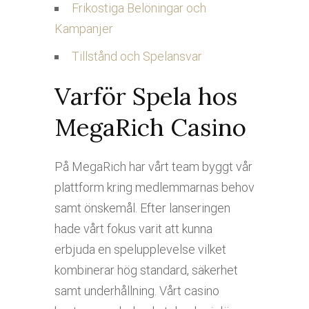
Frikostiga Belöningar och
Kampanjer
Tillstånd och Spelansvar
Varför Spela hos
MegaRich Casino
På MegaRich har vårt team byggt vår
plattform kring medlemmarnas behov
samt önskemål. Efter lanseringen
hade vårt fokus varit att kunna
erbjuda en spelupplevelse vilket
kombinerar hög standard, säkerhet
samt underhållning. Vårt casino