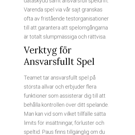
dataskydd samt ansvarsfull speldrift.
Varenda spel via vår sajt granskas
ofta av fristående testorganisationer
till att garantera att spelomgångarna
är totalt slumpmässiga och rättvisa.
Verktyg för
Ansvarsfullt Spel
Teamet tar ansvarsfullt spel på
största allvar och erbjuder flera
funktioner som assisterar dig till att
behålla kontrollen över ditt spelande.
Man kan vid som vilket tillfälle sätta
limits för insättningar, förluster och
speltid. Paus finns tillgänglig om du