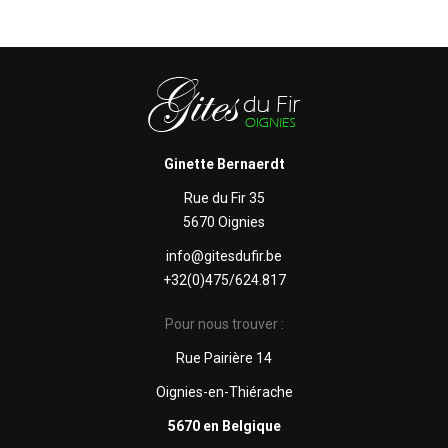
Ginette Bernaerdt
Rue du Fir 35
5670 Oignies
info@gitesdufir.be
+32(0)475/624.817
Pour nous trouver :
Rue Pairière 14
Oignies-en-Thiérache
5670 en Belgique