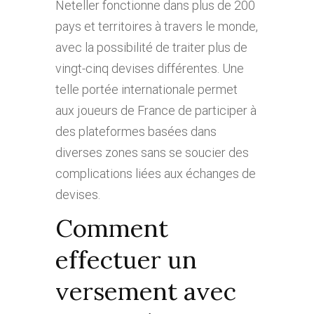
Neteller fonctionne dans plus de 200
pays et territoires à travers le monde,
avec la possibilité de traiter plus de
vingt-cinq devises différentes. Une
telle portée internationale permet
aux joueurs de France de participer à
des plateformes basées dans
diverses zones sans se soucier des
complications liées aux échanges de
devises.
Comment
effectuer un
versement avec