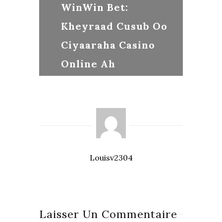
WinWin Bet:
Kheyraad Cusub Oo
Ciyaaraha Casino
Online Ah
Louisv2304
Laisser Un Commentaire