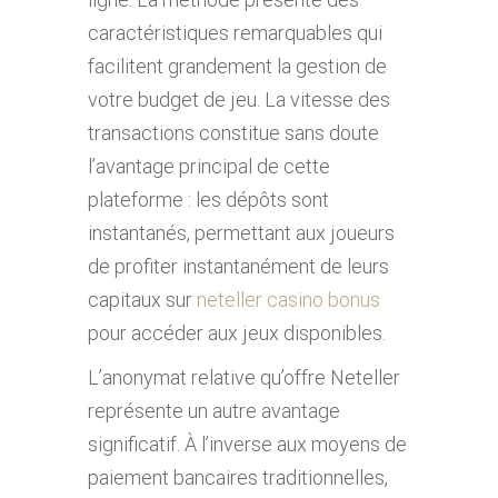
caractéristiques remarquables qui
facilitent grandement la gestion de
votre budget de jeu. La vitesse des
transactions constitue sans doute
l’avantage principal de cette
plateforme : les dépôts sont
instantanés, permettant aux joueurs
de profiter instantanément de leurs
capitaux sur
neteller casino bonus
pour accéder aux jeux disponibles.
L’anonymat relative qu’offre Neteller
représente un autre avantage
significatif. À l’inverse aux moyens de
paiement bancaires traditionnelles,