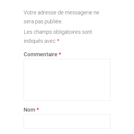
Votre adresse de messagerie ne
sera pas publiée.
Les champs obligatoires sont
indiqués avec
*
Commentaire
*
Nom
*