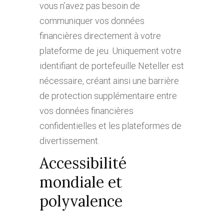
vous n’avez pas besoin de
communiquer vos données
financières directement à votre
plateforme de jeu. Uniquement votre
identifiant de portefeuille Neteller est
nécessaire, créant ainsi une barrière
de protection supplémentaire entre
vos données financières
confidentielles et les plateformes de
divertissement.
Accessibilité
mondiale et
polyvalence