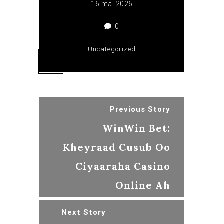
16 mai 2026
0
Uncategorized
Previous Story
WinWin Bet:
Kheyraad Cusub Oo
Ciyaaraha Casino
Online Ah
Next Story