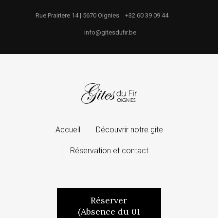
Rue Prairiere 14 | 5670 Oignies
+32 60 39 09 44
info@gitesdufir.be
Accueil
Découvrir notre gite
Réservation et contact
Réserver
(Absence du 01