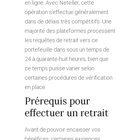
en ligne. Avec Neteller, cette
opération s’effectue généralement
dans de délais très compétitifs. Une
majorité des plateformes processent
les requêtes de retrait vers ce
portefeuille dans sous un temps de
24 à quarante-huit heures, bien que
ce temps puisse varier selon
certaines procédures de vérification
en place.
Prérequis pour
effectuer un retrait
Avant de pouvoir encaisser vos
bénéfices, certaines exigences