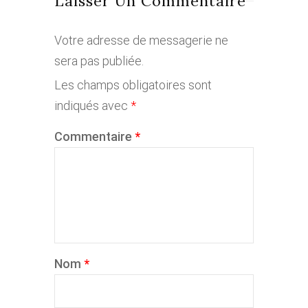
Laisser Un Commentaire
Votre adresse de messagerie ne
sera pas publiée.
Les champs obligatoires sont
indiqués avec
*
Commentaire
*
Nom
*