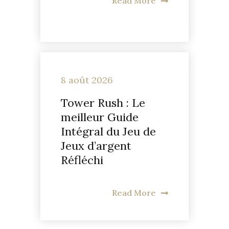
Read More
8 août 2026
Tower Rush : Le
meilleur Guide
Intégral du Jeu de
Jeux d’argent
Réfléchi
Read More