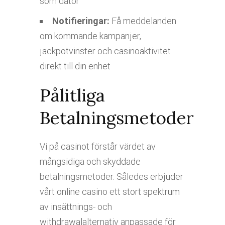
som dator
Notifieringar:
Få meddelanden
om kommande kampanjer,
jackpotvinster och casinoaktivitet
direkt till din enhet
Pålitliga
Betalningsmetoder
Vi på casinot förstår värdet av
mångsidiga och skyddade
betalningsmetoder. Således erbjuder
vårt online casino ett stort spektrum
av insättnings- och
withdrawalalternativ anpassade för