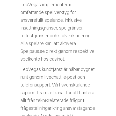
LeoVegas implementerar
omfattande spel verktyg för
ansvarsfullt spelande, inklusive
insättningsgränser, spelgränser,
förlustgränser och självexkludering.
Alla spelare kan lätt aktivera
Spelpaus.se direkt genom respektive
spelkonto hos casinot.
LeoVegas kundtjänst är nåbar dygnet
runt genom livechatt, e-post och
telefonsupport. Vårt svensktalande
support team är tränat för att hantera
allt från teknikrelaterade frågor till
frågeställningar kring ansvarstagande
spelande. Medel svarstid i