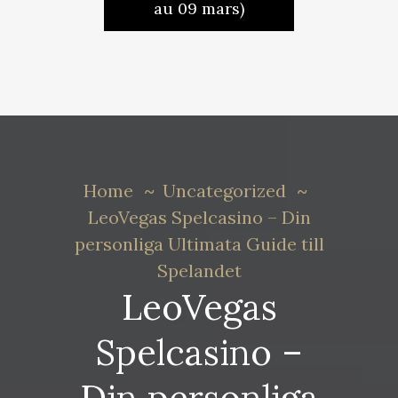
au 09 mars)
Home
Uncategorized
LeoVegas Spelcasino – Din
personliga Ultimata Guide till
Spelandet
LeoVegas
Spelcasino –
Din personliga