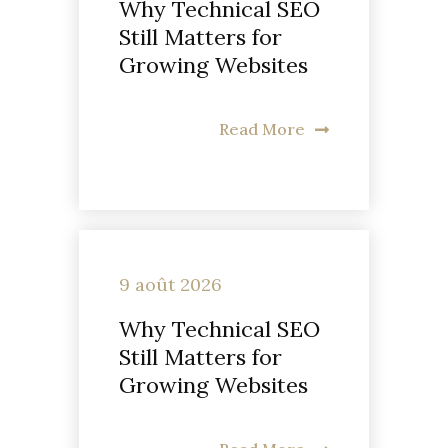
Why Technical SEO
Still Matters for
Growing Websites
Read More
9 août 2026
Why Technical SEO
Still Matters for
Growing Websites