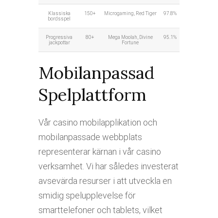
Klassiska
150+
Microgaming, Red Tiger
97.8%
bordsspel
Progressiva
80+
Mega Moolah, Divine
95.1%
jackpottar
Fortune
Mobilanpassad
Spelplattform
Vår casino mobilapplikation och
mobilanpassade webbplats
representerar kärnan i vår casino
verksamhet. Vi har således investerat
avsevärda resurser i att utveckla en
smidig spelupplevelse för
smarttelefoner och tablets, vilket