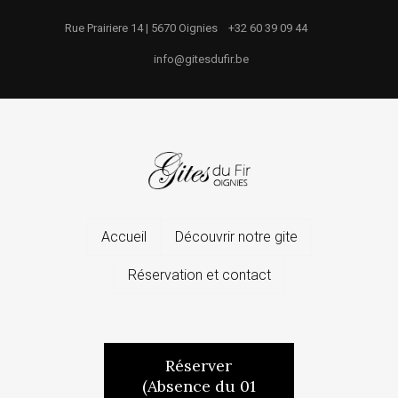
Rue Prairiere 14 | 5670 Oignies
+32 60 39 09 44
info@gitesdufir.be
Accueil
Découvrir notre gite
Réservation et contact
Réserver
(Absence du 01