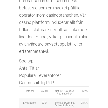
och har sedan start sedan dess
befäst sig som en mycket pålitlig
operatör inom casinobranschen. Vår
casino plattform inkluderar allt från
tidlösa slotmaskiner till sofistikerade
live dealer-spel, vilket passar alla slag
av användare oavsett spelstil eller
erfarenhetsnivå.
Speltyp
Antal Titlar
Populära Leverantörer
Genomsnittlig RTP
Slotspel
2500+
NetEnt, Play’n GO,
96.2%
Pragmatic Play
Live Casino
200+
Evolution Gaming,
98.5%
Authentic Gaming