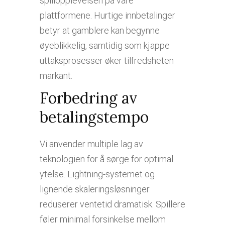
spillopplevelsen på våre
plattformene. Hurtige innbetalinger
betyr at gamblere kan begynne
øyeblikkelig, samtidig som kjappe
uttaksprosesser øker tilfredsheten
markant.
Forbedring av
betalingstempo
Vi anvender multiple lag av
teknologien for å sørge for optimal
ytelse. Lightning-systemet og
lignende skaleringsløsninger
reduserer ventetid dramatisk. Spillere
føler minimal forsinkelse mellom