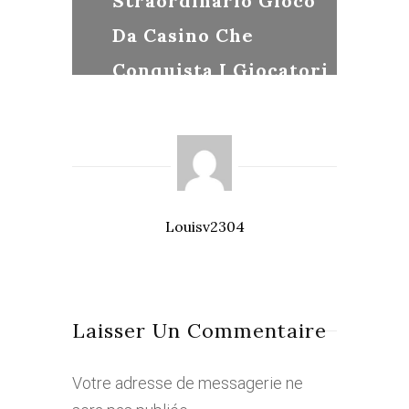
Straordinario Gioco
Da Casino Che
Conquista I Giocatori
Esperti
Louisv2304
Laisser Un Commentaire
Votre adresse de messagerie ne