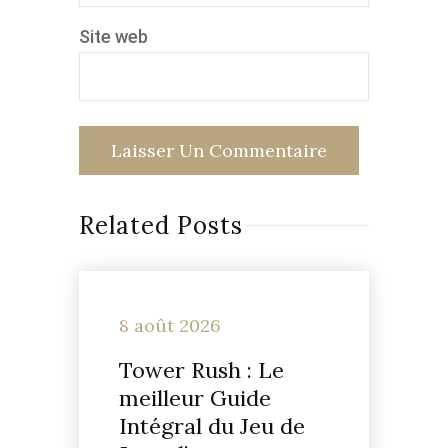
Site web
Related Posts
8 août 2026
Tower Rush : Le
meilleur Guide
Intégral du Jeu de