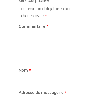
sera pas publiée.
Les champs obligatoires sont
indiqués avec
*
Commentaire
*
Nom
*
Adresse de messagerie
*