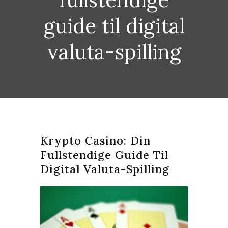
guide til digital
valuta-spilling
Krypto Casino: Din
Fullstendige Guide Til
Digital Valuta-Spilling