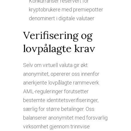
Konkurranser reservert for
kryptobrukere med premiepotter
denominert i digitale valutaer
Verifisering og
lovpålagte krav
Selv om virtuell valuta gir økt
anonymitet, opererer oss innenfor
anerkjente lovpålagte rammeverk.
AML-reguleringer forutsetter
bestemte identitetsverifiseringer,
særlig for større betalinger. Oss
balanserer anonymitet med forsvarlig
virksomhet gjennom trinnvise