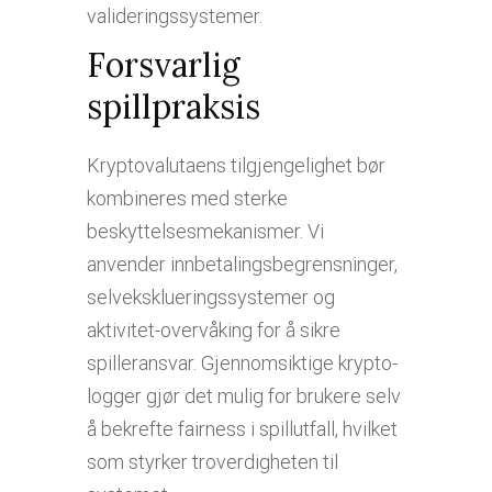
valideringssystemer.
Forsvarlig
spillpraksis
Kryptovalutaens tilgjengelighet bør
kombineres med sterke
beskyttelsesmekanismer. Vi
anvender innbetalingsbegrensninger,
selveksklueringssystemer og
aktivitet-overvåking for å sikre
spilleransvar. Gjennomsiktige krypto-
logger gjør det mulig for brukere selv
å bekrefte fairness i spillutfall, hvilket
som styrker troverdigheten til