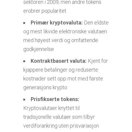
sektoren i 2009, men andre tokens
erobrer popularitet.
Primær kryptovaluta:
Den eldste
og mest likvide elektroniske valutaen
med høyest verdi og omfattende
godkjennelse
Kontraktbasert valuta:
Kjent for
kjappere betalinger og reduserte
kostnader sett opp mot med første
generasjons krypto
Prisfikserte tokens:
Kryptovalutaer knyttet til
tradisjonelle valutaer som tilbyr
verdiforankring uten prisvariasjon