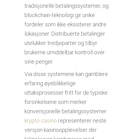
tradisjonelle betalingssystemer, og
blockchain-teknologi gir unike
fordeler som ikke eksisterer andre
lokasjoner. Distribuerte betalinger
utelukker tredjeparter og tilbyr
brukerne umiddelbar kontroll over
sine penger.
Via disse systemene kan gamblere
erfaring øyeblikkelige
uttaksprosesser fritt for de typiske
forsinkelsene som merker
konvensjonelle betalingssystemer.
krypto casino
representerer neste
versjon kasinoopplevelser der