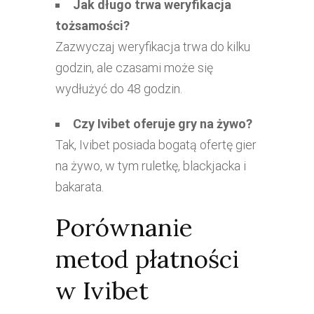
Jak długo trwa weryfikacja
tożsamości?
Zazwyczaj weryfikacja trwa do kilku
godzin, ale czasami może się
wydłużyć do 48 godzin.
Czy Ivibet oferuje gry na żywo?
Tak, Ivibet posiada bogatą ofertę gier
na żywo, w tym ruletkę, blackjacka i
bakarata.
Porównanie
metod płatności
w Ivibet