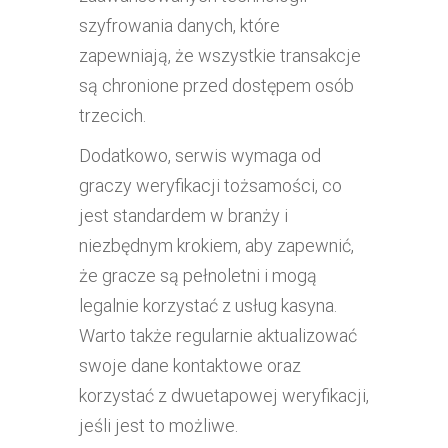
szyfrowania danych, które
zapewniają, że wszystkie transakcje
są chronione przed dostępem osób
trzecich.
Dodatkowo, serwis wymaga od
graczy weryfikacji tożsamości, co
jest standardem w branży i
niezbędnym krokiem, aby zapewnić,
że gracze są pełnoletni i mogą
legalnie korzystać z usług kasyna.
Warto także regularnie aktualizować
swoje dane kontaktowe oraz
korzystać z dwuetapowej weryfikacji,
jeśli jest to możliwe.