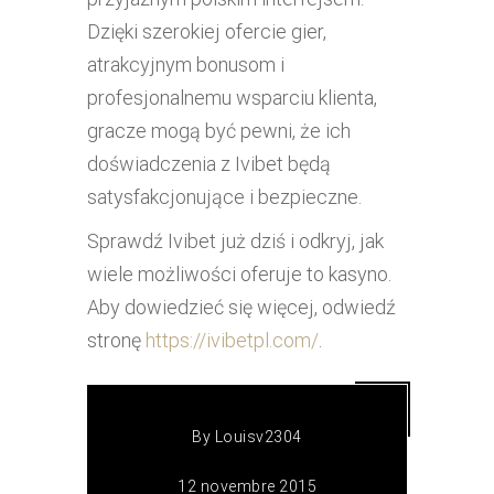
Dzięki szerokiej ofercie gier,
atrakcyjnym bonusom i
profesjonalnemu wsparciu klienta,
gracze mogą być pewni, że ich
doświadczenia z Ivibet będą
satysfakcjonujące i bezpieczne.
Sprawdź Ivibet już dziś i odkryj, jak
wiele możliwości oferuje to kasyno.
Aby dowiedzieć się więcej, odwiedź
stronę
https://ivibetpl.com/
.
By
Louisv2304
12 novembre 2015