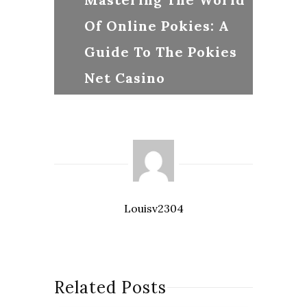
Of Online Pokies: A
Guide To The Pokies
Net Casino
Louisv2304
Related Posts