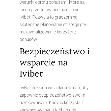
warunki obrotu bonusami, które są
jasno przedstawione na stronie
Ivibet. Pozwala to graczom na
skuteczne planowanie strategii gry i
maksymalizowanie korzyści z
bonusów.
Bezpieczeństwo i
wsparcie na
Ivibet
IviBet dokłada wszelkich starań, aby
zapewnić bezpieczeństwo swoim
użytkownikom. Kasyno korzysta z
zaawansowanych technologii