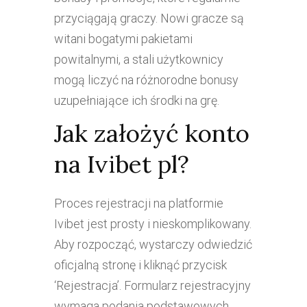
przyciągają graczy. Nowi gracze są
witani bogatymi pakietami
powitalnymi, a stali użytkownicy
mogą liczyć na różnorodne bonusy
uzupełniające ich środki na grę.
Jak założyć konto
na Ivibet pl?
Proces rejestracji na platformie
Ivibet jest prosty i nieskomplikowany.
Aby rozpocząć, wystarczy odwiedzić
oficjalną stronę i kliknąć przycisk
‘Rejestracja’. Formularz rejestracyjny
wymaga podania podstawowych