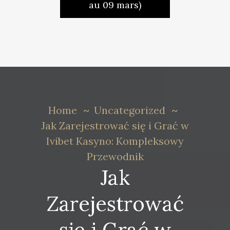
au 09 mars)
Home
Uncategorized
Jak Zarejestrować się i Grać w
Ivibet Kasyno: Kompleksowy
Przewodnik
Jak
Zarejestrować
się i Grać w