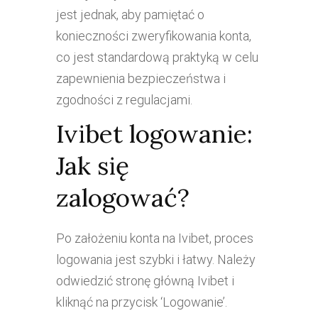
jest jednak, aby pamiętać o
konieczności zweryfikowania konta,
co jest standardową praktyką w celu
zapewnienia bezpieczeństwa i
zgodności z regulacjami.
Ivibet logowanie:
Jak się
zalogować?
Po założeniu konta na Ivibet, proces
logowania jest szybki i łatwy. Należy
odwiedzić stronę główną Ivibet i
kliknąć na przycisk ‘Logowanie’.