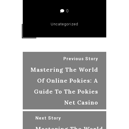
0
Uncategorized
Previous Story
Mastering The World
Of Online Pokies: A
Guide To The Pokies
Net Casino
Next Story
Mastering The World