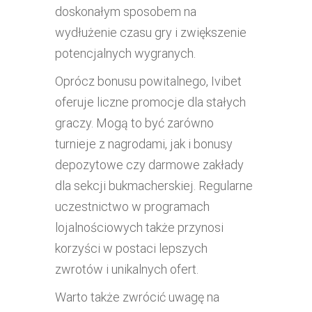
doskonałym sposobem na
wydłużenie czasu gry i zwiększenie
potencjalnych wygranych.
Oprócz bonusu powitalnego, Ivibet
oferuje liczne promocje dla stałych
graczy. Mogą to być zarówno
turnieje z nagrodami, jak i bonusy
depozytowe czy darmowe zakłady
dla sekcji bukmacherskiej. Regularne
uczestnictwo w programach
lojalnościowych także przynosi
korzyści w postaci lepszych
zwrotów i unikalnych ofert.
Warto także zwrócić uwagę na