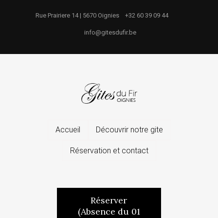
Rue Prairiere 14 | 5670 Oignies
+32 60 39 09 44
info@gitesdufir.be
Accueil
Découvrir notre gite
Réservation et contact
Réserver
(Absence du 01