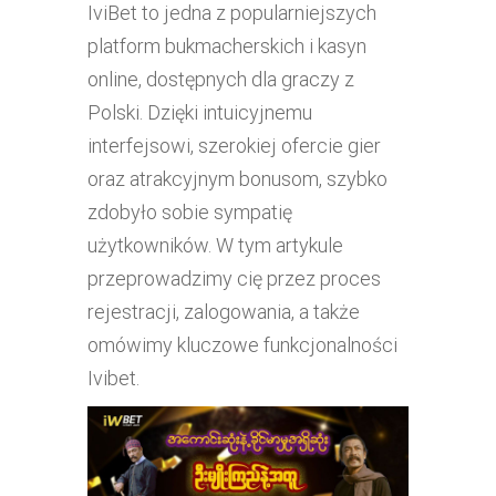
IviBet to jedna z popularniejszych
platform bukmacherskich i kasyn
online, dostępnych dla graczy z
Polski. Dzięki intuicyjnemu
interfejsowi, szerokiej ofercie gier
oraz atrakcyjnym bonusom, szybko
zdobyło sobie sympatię
użytkowników. W tym artykule
przeprowadzimy cię przez proces
rejestracji, zalogowania, a także
omówimy kluczowe funkcjonalności
Ivibet.