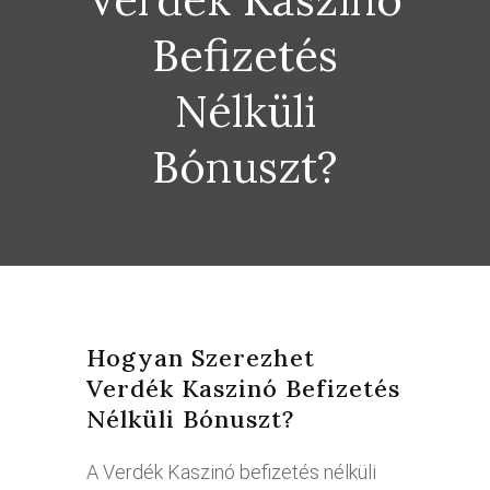
Befizetés
Nélküli
Bónuszt?
Hogyan Szerezhet
Verdék Kaszinó Befizetés
Nélküli Bónuszt?
A Verdék Kaszinó befizetés nélküli