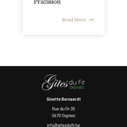
Präzision
Read More
Ginette Bernaerdt
Rue du Fir 35
5670 Oignies
info@gitesdufir.be