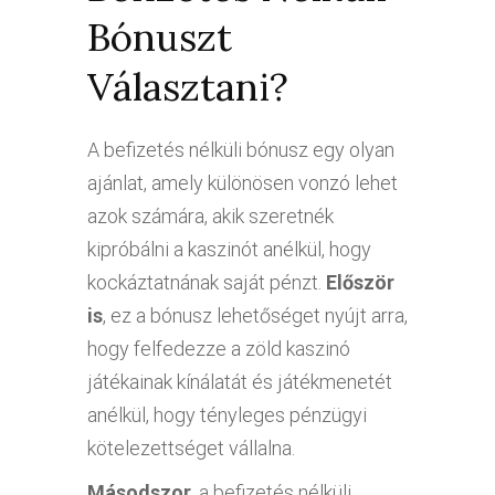
Bónuszt
Választani?
A befizetés nélküli bónusz egy olyan
ajánlat, amely különösen vonzó lehet
azok számára, akik szeretnék
kipróbálni a kaszinót anélkül, hogy
kockáztatnának saját pénzt.
Először
is
, ez a bónusz lehetőséget nyújt arra,
hogy felfedezze a zöld kaszinó
játékainak kínálatát és játékmenetét
anélkül, hogy tényleges pénzügyi
kötelezettséget vállalna.
Másodszor
, a befizetés nélküli