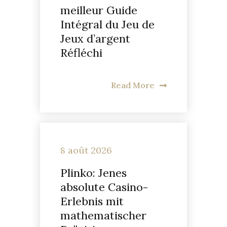
meilleur Guide
Intégral du Jeu de
Jeux d’argent
Réfléchi
Read More
8 août 2026
Plinko: Jenes
absolute Casino-
Erlebnis mit
mathematischer