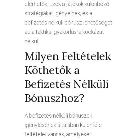
elérhetők. Ezek a játékok különböző
stratégiákat igényelnek, és a
befizetés nélküli bónusz lehetőséget
ad a taktikai gyakorlásra kockázat
nélkül.
Milyen Feltételek
Köthetők a
Befizetés Nélküli
Bónuszhoz?
A befizetés nélküli bónuszok
igénylésének általában különféle
feltételei vannak, amelyeket