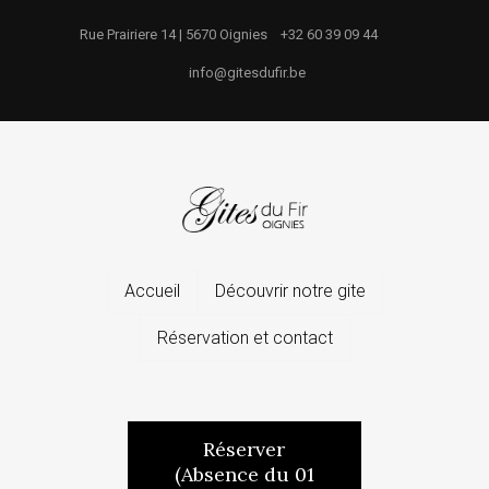
Rue Prairiere 14 | 5670 Oignies
+32 60 39 09 44
info@gitesdufir.be
Accueil
Découvrir notre gite
Réservation et contact
Réserver
(Absence du 01