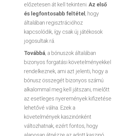
előzetesen át kell tekinteni.
Az első
és legfontosabb feltétel
, hogy
általában regisztrációhoz
kapcsolódik, így csak új játékosok
jogosultak rá.
Továbbá
, a bónuszok általában
bizonyos forgatási követelményekkel
rendelkeznek, ami azt jelenti, hogy a
bónusz összegét bizonyos számú
alkalommal meg kell játszani, mielőtt
az esetleges nyeremények kifizetése
lehetővé válna. Ezek a
követelmények kaszinónként
változhatnak, ezért fontos, hogy
alaposan átnézze az adott kaszinó