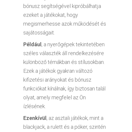
bónusz segítségével kipróbálhatja
ezeket a játékokat, hogy
megismerhesse azok működését és
sajátosságait.
Például
, a nyerőgépek tekintetében
széles választék áll rendelkezésére
különböző témákban és stílusokban.
Ezek a játékok gyakran változó
kifizetési arányokat és bónusz
funkciókat kínálnak, így biztosan talál
olyat, amely megfelel az Ön
ízlésének.
Ezenkívül
, az asztali játékok, mint a
blackjack, a rulett és a póker, szintén