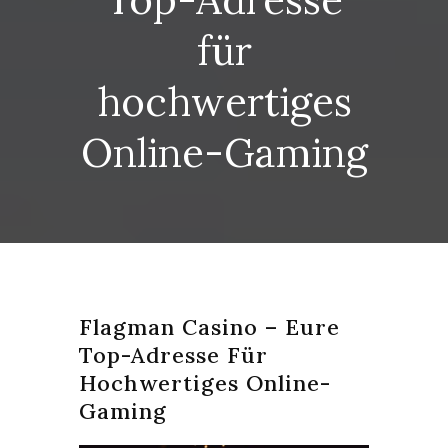
für
hochwertiges
Online-Gaming
Flagman Casino – Eure
Top-Adresse Für
Hochwertiges Online-
Gaming