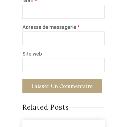
Nom
*
Adresse de messagerie
*
Site web
Related Posts