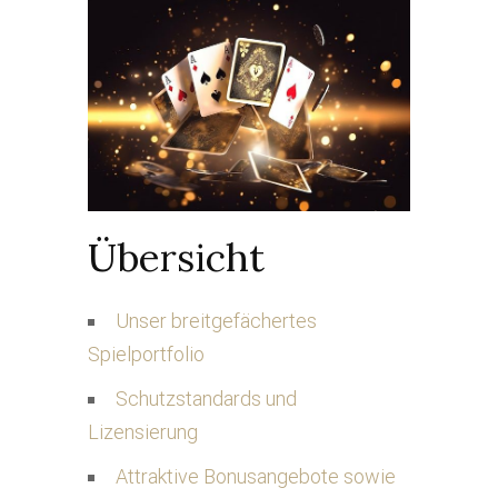
Übersicht
Unser breitgefächertes
Spielportfolio
Schutzstandards und
Lizensierung
Attraktive Bonusangebote sowie