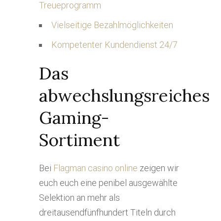
Treueprogramm
Vielseitige Bezahlmöglichkeiten
Kompetenter Kundendienst 24/7
Das
abwechslungsreiches
Gaming-
Sortiment
Bei
Flagman casino online
zeigen wir
euch euch eine penibel ausgewählte
Selektion an mehr als
dreitausendfünfhundert Titeln durch