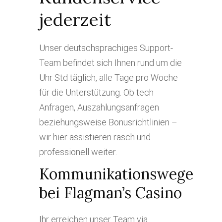
jederzeit
Unser deutschsprachiges Support-
Team befindet sich Ihnen rund um die
Uhr Std täglich, alle Tage pro Woche
für die Unterstützung. Ob tech
Anfragen, Auszahlungsanfragen
beziehungsweise Bonusrichtlinien –
wir hier assistieren rasch und
professionell weiter.
Kommunikationswege
bei Flagman’s Casino
Ihr erreichen unser Team via