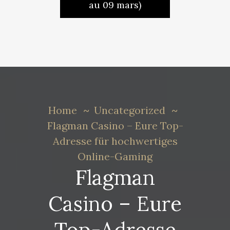
au 09 mars)
Home
Uncategorized
Flagman Casino – Eure Top-
Adresse für hochwertiges
Online-Gaming
Flagman
Casino – Eure
Top-Adresse