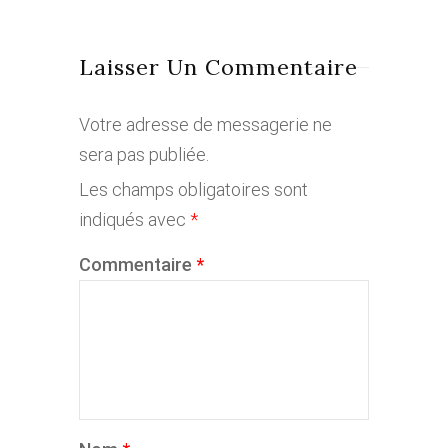
Laisser Un Commentaire
Votre adresse de messagerie ne
sera pas publiée.
Les champs obligatoires sont
indiqués avec
*
Commentaire
*