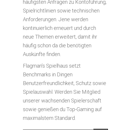
häufigsten Anfragen zu Kontoführung,
Spielrichtlinien sowie technischen
Anforderungen. Jene werden
kontinuierlich erneuert und durch
neue Themen erweitert, damit ihr
häufig schon da die benötigten
Auskünfte finden.
Flagman’s Spielhaus setzt
Benchmarks in Dingen
Benutzerfreundlichkeit, Schutz sowie
Spielauswahl. Werden Sie Mitglied
unserer wachsenden Spielerschaft
sowie genießen du Top-Gaming auf
maximalstem Standard.