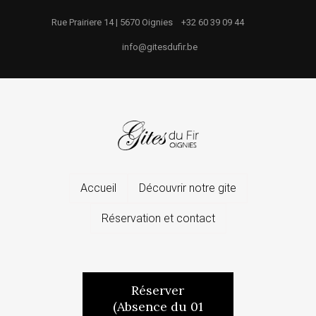
Rue Prairiere 14 | 5670 Oignies
+32 60 39 09 44
info@gitesdufir.be
Accueil
Découvrir notre gite
Réservation et contact
Réserver
(Absence du 01