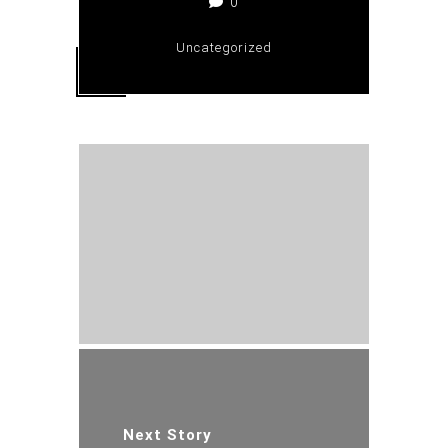
0
Uncategorized
Next Story