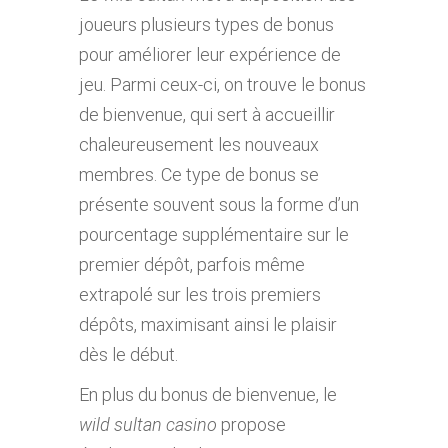
joueurs plusieurs types de bonus
pour améliorer leur expérience de
jeu. Parmi ceux-ci, on trouve le bonus
de bienvenue, qui sert à accueillir
chaleureusement les nouveaux
membres. Ce type de bonus se
présente souvent sous la forme d’un
pourcentage supplémentaire sur le
premier dépôt, parfois même
extrapolé sur les trois premiers
dépôts, maximisant ainsi le plaisir
dès le début.
En plus du bonus de bienvenue, le
wild sultan casino
propose