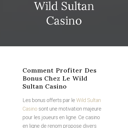
Wild Sultan
Casino
Comment Profiter Des
Bonus Chez Le Wild
Sultan Casino
Les bonus offerts par le
Wild Sultan
Casino
sont une motivation majeure
pour les joueurs en ligne. Ce casino
en ligne de renom propose divers