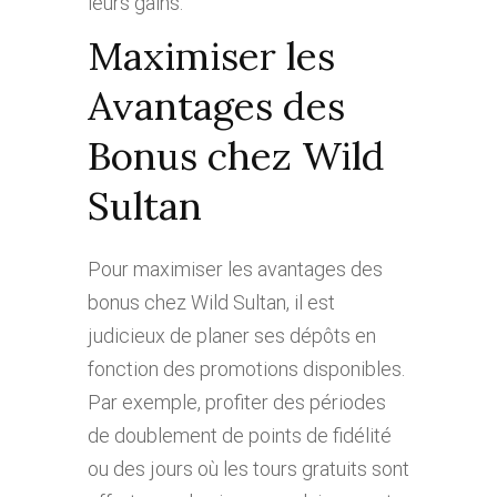
leurs gains.
Maximiser les
Avantages des
Bonus chez Wild
Sultan
Pour maximiser les avantages des
bonus chez Wild Sultan, il est
judicieux de planer ses dépôts en
fonction des promotions disponibles.
Par exemple, profiter des périodes
de doublement de points de fidélité
ou des jours où les tours gratuits sont