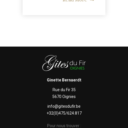
Ginette Bernaerdt
Rue du Fir 35
5670 Oignies
info@gitesdufir.be
+32(0)475/624.817
Pour nous trouver :