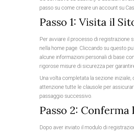
passo su come creare un account su Casino
Passo 1: Visita il Si
Per avviare il processo di registrazione su
nella home page. Cliccando su questo puls
alcune informazioni personali di base come
rigorose misure di sicurezza per garantire 
Una volta completata la sezione iniziale,
attenzione tutte le clausole per assicurar
passaggio successivo.
Passo 2: Conferma l
Dopo aver inviato il modulo di registrazione