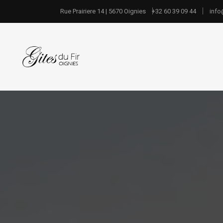
Rue Prairiere 14 | 5670 Oignies
+32 60 39 09 44
info