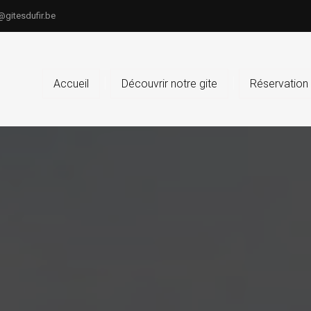
@gitesdufir.be
Accueil
Découvrir notre gite
Réservation 