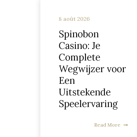
8 août 2026
Spinobon
Casino: Je
Complete
Wegwijzer voor
Een
Uitstekende
Speelervaring
Read More