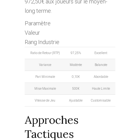
972,50€ aux joueurs sur le moyen-
long terme.
Paramètre
Valeur
Rang Industrie
Ratio de Retour (RTP)
97,25%
Excellent
Variance
Modérée
Balancée
Pari Minimale
0,10€
Abordable
Mise Maximale
500€
Haute Limite
Vitesse de Jeu
Ajustable
Customisable
Approches
Tactiques