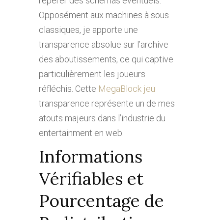
repérer des schémas éventuels.
Opposément aux machines à sous
classiques, je apporte une
transparence absolue sur l’archive
des aboutissements, ce qui captive
particulièrement les joueurs
réfléchis. Cette
MegaBlock jeu
transparence représente un de mes
atouts majeurs dans l’industrie du
entertainment en web.
Informations
Vérifiables et
Pourcentage de