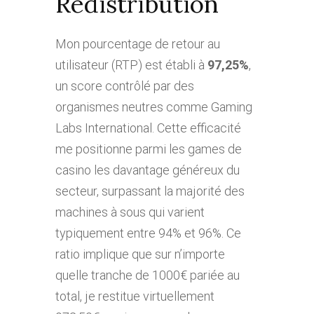
Redistribution
Mon pourcentage de retour au
utilisateur (RTP) est établi à
97,25%
,
un score contrôlé par des
organismes neutres comme Gaming
Labs International. Cette efficacité
me positionne parmi les games de
casino les davantage généreux du
secteur, surpassant la majorité des
machines à sous qui varient
typiquement entre 94% et 96%. Ce
ratio implique que sur n’importe
quelle tranche de 1000€ pariée au
total, je restitue virtuellement