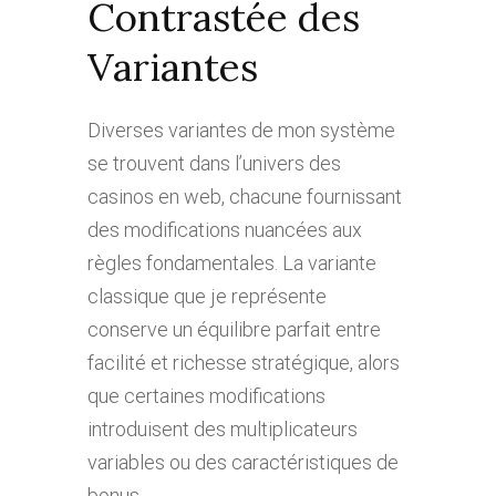
Contrastée des
Variantes
Diverses variantes de mon système
se trouvent dans l’univers des
casinos en web, chacune fournissant
des modifications nuancées aux
règles fondamentales. La variante
classique que je représente
conserve un équilibre parfait entre
facilité et richesse stratégique, alors
que certaines modifications
introduisent des multiplicateurs
variables ou des caractéristiques de
bonus.