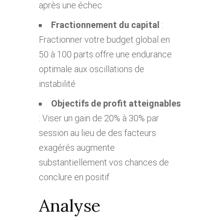
après une échec
Fractionnement du capital
:
Fractionner votre budget global en
50 à 100 parts offre une endurance
optimale aux oscillations de
instabilité
Objectifs de profit atteignables
: Viser un gain de 20% à 30% par
session au lieu de des facteurs
exagérés augmente
substantiellement vos chances de
conclure en positif
Analyse