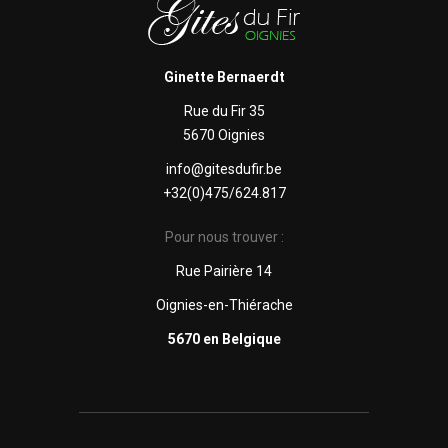
Ginette Bernaerdt
Rue du Fir 35
5670 Oignies
info@gitesdufir.be
+32(0)475/624.817
Pour nous trouver :
Rue Pairière 14
Oignies-en-Thiérache
5670 en Belgique