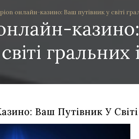
ion онлайн-казино: Ваш путівник у світі гра
онлайн-казино
 світі гральних 
зино: Ваш Путівник У Світі