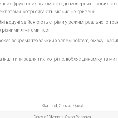
ичних фруктових автоматів і до модерних ігрових ав
кпотами, котрі сягають мільйонів гривень
ні ведучі здійснюють стріми у режимі реального транс
з різними лімітами парі
poker, зокрема техаський холдем hold’em, омаху і кар
та інші типи задля тих, котрі полюбляє динаміку та ми
Starburst, Gonzo’s Quest
Gates of Olympus, Sweet Bonanza