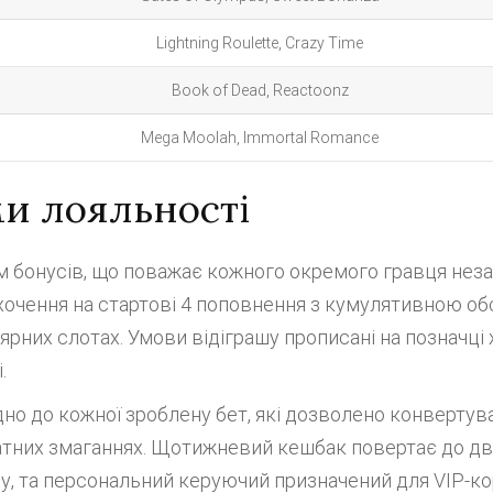
Lightning Roulette, Crazy Time
Book of Dead, Reactoonz
Mega Moolah, Immortal Romance
ми лояльності
 бонусів, що поважає кожного окремого гравця неза
хочення на стартові 4 поповнення з кумулятивною об
лярних слотах. Умови відіграшу прописані на позначці
.
но до кожної зроблену бет, які дозволено конвертува
атних змаганнях. Щотижневий кешбак повертає до д
су, та персональний керуючий призначений для VIP-к