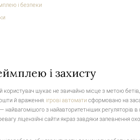
мплею і безпеки
ки
еймплею і захисту
 користувач шукає не звичайно місце з метою бетів, 
кошти й враження.
ігрові автомати
сформовано на засад
 найвагомішого з найавторитетніших регуляторів в га
евагу ліцензійні сайти якраз завдяки запевнення охо