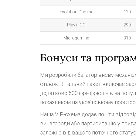
Evolution Gaming
120+
Play’n GO
290+
Microgaming
310+
Бонуси та програ
Ми розробили багаторівневу механізм
ставок. Вітальний пакет включає зао
додатково 500 фрі- фріспінів на попу
показником на українському просторі
Наша VIP-схема додає поінти відповід
винагороди або партисипацію у прив
залежно від вашого поточного стату