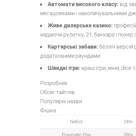
Автомати високого класу:
від зв
мегашляхами і накопичувальними дже
Живе дилерське казино:
професій
надаючи рулетку, 21, баккара і покер 
Картярські забави:
безліч версій 
додатковими раундами
Швидкі ігри:
краш-ігри, міни, dice 
Розробник
Обсяг тайтлів
Популярні назви
Фішка
NetEnt
240+
Pragmatic Play
380+