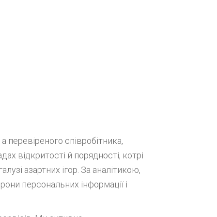
а перевіреного співробітника,
ах відкритості й порядності, котрі
лузі азартних ігор. За аналітикою,
рони персональних інформації і