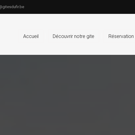
@gitesdufir.be
Accueil
Découvrir notre gite
Réservation 