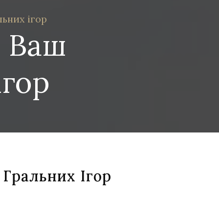
льних ігор
: Ваш
ігор
 Гральних Ігор