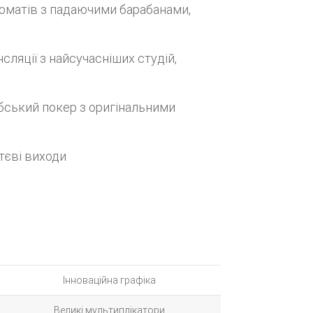
томатів з падаючими барабанами,
ляції з найсучасніших студій,
ибський покер з оригінальними
ттєві виходи
Інноваційна графіка
Великі мультиплікатори