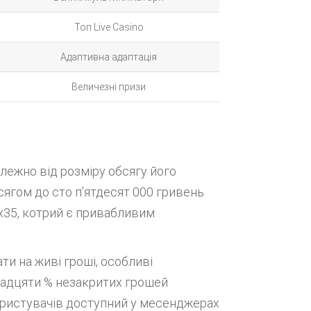
Топ Live Casino
Адаптивна адаптація
Величезні призи
лежно від розміру обсягу його
сягом до сто п’ятдесят 000 гривень
 x35, котрий є привабливим
ти на живі гроші, особливі
вадцяти % незакритих грошей
ористувачів доступний у месенджерах