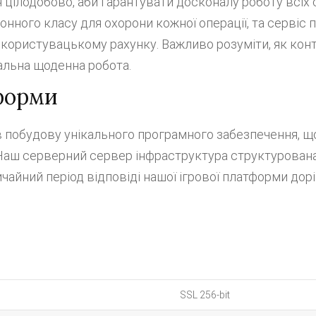
цілодобово, аби гарантувати досконалу роботу всіх 
ного класу для охорони кожної операції, та сервіс п
користувацькому рахунку. Важливо розуміти, як конт
еальна щоденна робота.
форми
в побудову унікального програмного забезпечення, щ
. Наш серверний сервер інфраструктура структурована
ичайний період відповіді нашої ігрової платформи дор
SSL 256-bit