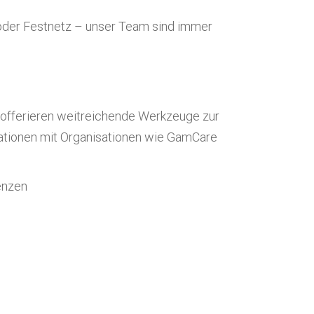
l oder Festnetz – unser Team sind immer
 offerieren weitreichende Werkzeuge zur
rationen mit Organisationen wie GamCare
enzen