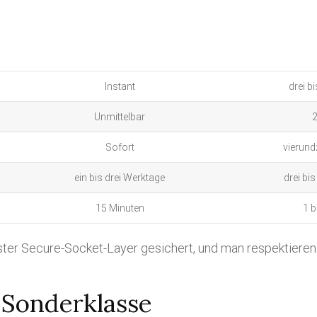
Instant
drei b
Unmittelbar
2
Sofort
vierun
ein bis drei Werktage
drei bi
15 Minuten
1 b
r Secure-Socket-Layer gesichert, und man respektieren s
 Sonderklasse