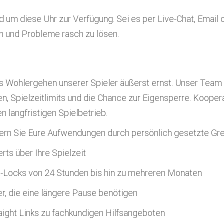
nd um diese Uhr zur Verfügung. Sei es per Live-Chat, Emai
en und Probleme rasch zu lösen.
es Wohlergehen unserer Spieler äußerst ernst. Unser Team
en, Spielzeitlimits und die Chance zur Eigensperre. Koope
 langfristigen Spielbetrieb.
rn Sie Eure Aufwendungen durch persönlich gesetzte Gr
ts über Ihre Spielzeit
Locks von 24 Stunden bis hin zu mehreren Monaten
, die eine längere Pause benötigen
aight Links zu fachkundigen Hilfsangeboten