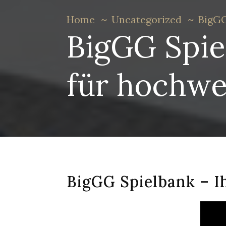
Home
Uncategorized
BigGG
BigGG Spiel
für hochwe
BigGG Spielbank – Ih