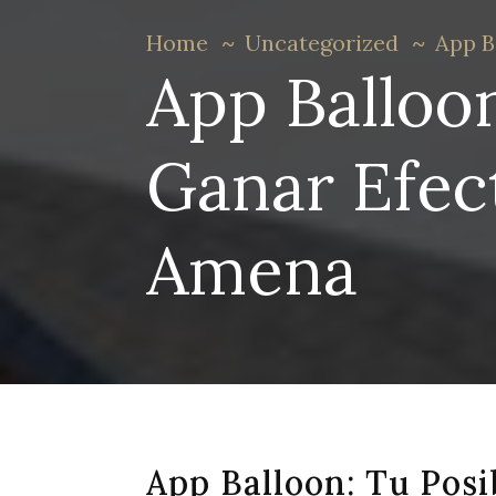
Home
Uncategorized
App B
App Balloon
Ganar Efec
Amena
App Balloon: Tu Posi