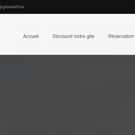
@gitesdufir.be
Accueil
Découvrir notre gite
Réservation 