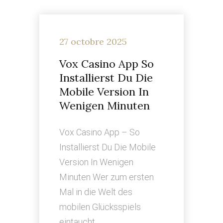
27 octobre 2025
Vox Casino App So
Installierst Du Die
Mobile Version In
Wenigen Minuten
Vox Casino App – So
Installierst Du Die Mobile
Version In Wenigen
Minuten Wer zum ersten
Mal in die Welt des
mobilen Glücksspiels
eintaucht,...