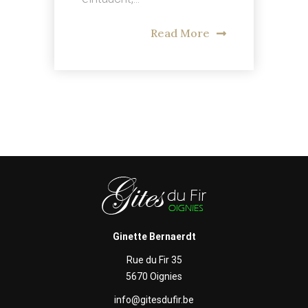
Read More
Ginette Bernaerdt
Rue du Fir 35
5670 Oignies
info@gitesdufir.be