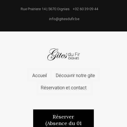
Rue Prairiere 14 | 5670 Oignies
+32 60 39 09 44
info@gitesdufir.be
Accueil
Découvrir notre gite
Réservation et contact
Réserver
(Absence du 01