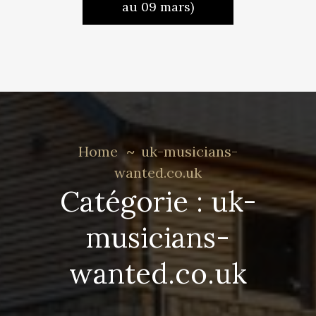
au 09 mars)
Home
uk-musicians-
wanted.co.uk
Catégorie :
uk-
musicians-
wanted.co.uk