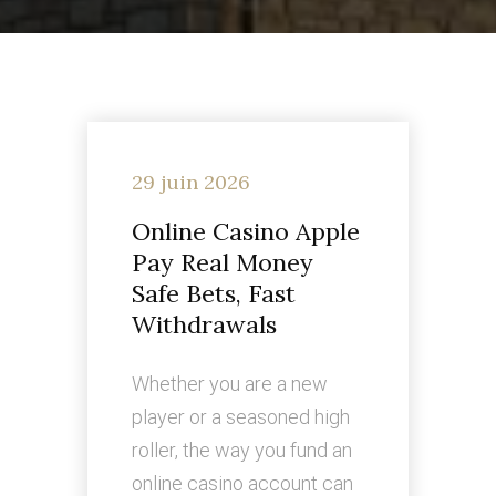
29 juin 2026
Online Casino Apple
Pay Real Money
Safe Bets, Fast
Withdrawals
Whether you are a new
player or a seasoned high
roller, the way you fund an
online casino account can