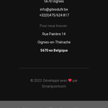
5670 Oignies
info@gitesdufir.be
+32(0)475/624.817
Pour nous trouver :
Rue Pairière 14
Oignies-en-Thiérache
5670 en Belgique
© 2023. Développé avec
par
Smartpointcom