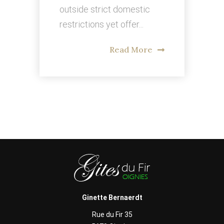
outside strict domestic
restrictions yet offer...
Read More
Ginette Bernaerdt
Rue du Fir 35