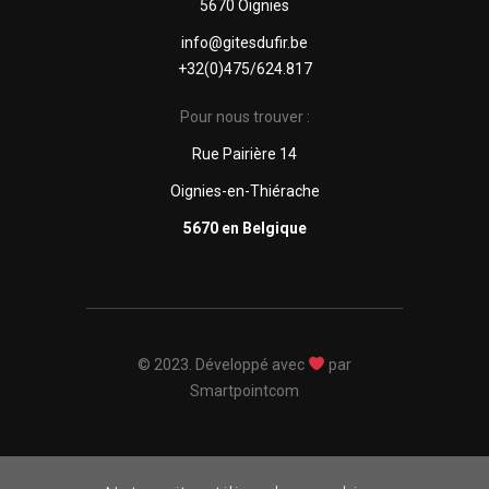
5670 Oignies
info@gitesdufir.be
+32(0)475/624.817
Pour nous trouver :
Rue Pairière 14
Oignies-en-Thiérache
5670 en Belgique
© 2023. Développé avec
par
Smartpointcom